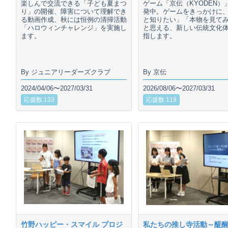
楽しんで交流できる「子ども夏まつ
ゲーム「京伝（KYODEN）
り」の開催、障害について理解でき
発中。ゲームをきっかけに
る動画作成、秋には恒例の清掃活動
と知りたい」「本物を見て
「ハロウィンチャレンジ」を実施し
と思える、新しい伝統文化
ます。
指します。
By ジュニアリーダーズクラブ
By 京伝
2024/04/06〜2027/03/31
2026/08/06〜2027/03/31
応援数 133
応援数 119
竹野ハッピー・スマイル プロジ
私たちの推し寺活動～醍