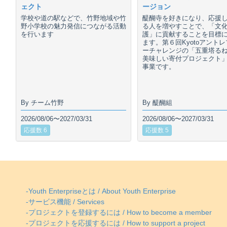
ェクト
ージョン
学校や道の駅などで、竹野地域や竹
醍醐寺を好きになり、応援
野小学校の魅力発信につながる活動
る人を増やすことで、「文
を行います
護」に貢献することを目標
ます。第６回Kyotoアント
ーチャレンジの「五重塔る
美味しい寄付プロジェクト
事業です。
By チーム竹野
By 醍醐組
2026/08/06〜2027/03/31
2026/08/06〜2027/03/31
応援数 6
応援数 5
-Youth Enterpriseとは / About Youth Enterprise
-サービス機能 / Services
-プロジェクトを登録するには / How to become a member
-プロジェクトを応援するには / How to support a project