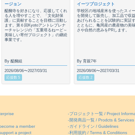
ージョン
イーツプロジェクト
醍醐寺を好きになり、応援してくれ
学校区の地域産米を使ったスィ
る人を増やすことで、「文化財保
を開発して販売し、加工品で収
護」に貢献することを目標に活動し
あげられることを試験的に実証
ます。第６回Kyotoアントレプレナ
とともに、亀岡産の農産物の美
ーチャレンジの「五重塔るねーど～
さや自然の恵みをPRします。
美味しい寄付プロジェクト」の継続
事業です。
By 醍醐組
By 育親7年
2026/08/06〜2027/03/31
2026/08/06〜2027/03/31
応援数 5
応援数 2
erprise
-プロジェクト一覧 / Project Informa
-開発商品一覧 / Prodcts & Services
come a member
-ガイドライン / Guidelines
ort a project
-利用規約 / Terms & Conditions