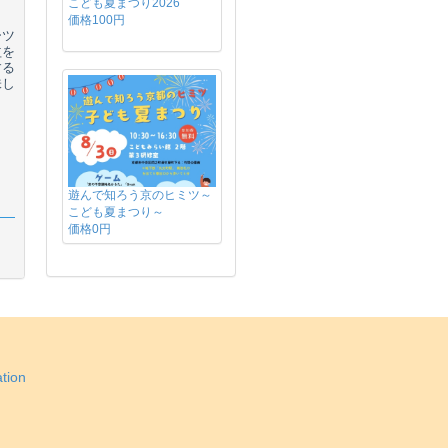
こども夏まつり2026
価格100円
ーツ
益を
する
味し
遊んで知ろう京のヒミツ～
こども夏まつり～
価格0円
tion