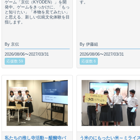
ゲーム「京伝（KYODEN）」を開
す。
発中。ゲームをきっかけに、「もっ
と知りたい」「本物を見てみたい」
と思える、新しい伝統文化体験を目
指します。
By 京伝
By 伊藤組
2026/08/06〜2027/03/31
2026/08/06〜2027/03/31
応援数 59
応援数 6
私たちの推し寺活動～醍醐寺バ
う米のにもったい米～ミライ