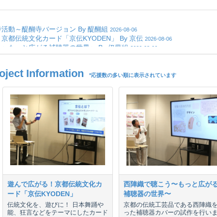
ct Information
*応援数の多い順に表示されています
遊んで広がる！京都伝統文化カ
西陣織で聴こう〜もっと広が
ード「京伝KYODEN」
補聴器の世界〜
伝統文化を、遊びに！ 日本舞踊や
京都の伝統工芸品である西陣織
能、狂言などをテーマにしたカード
った補聴器カバーの試作を行い