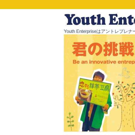
Youth Enterpriseはア