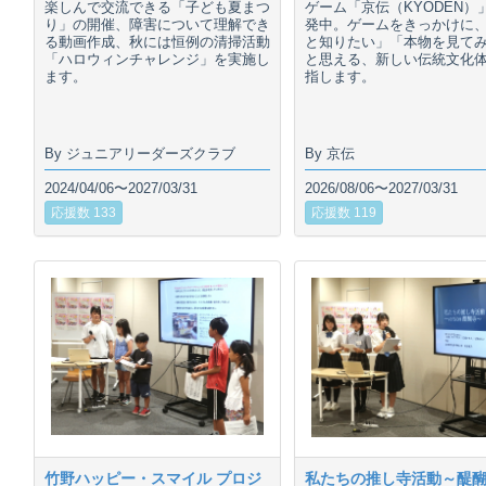
楽しんで交流できる「子ども夏まつ
ゲーム「京伝（KYODEN）
り」の開催、障害について理解でき
発中。ゲームをきっかけに
る動画作成、秋には恒例の清掃活動
と知りたい」「本物を見て
「ハロウィンチャレンジ」を実施し
と思える、新しい伝統文化
ます。
指します。
By ジュニアリーダーズクラブ
By 京伝
2024/04/06〜2027/03/31
2026/08/06〜2027/03/31
応援数 133
応援数 119
竹野ハッピー・スマイル プロジ
私たちの推し寺活動～醍