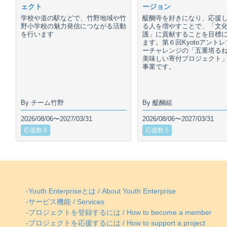
ェクト
ージョン
学校や道の駅などで、竹野地域や竹
醍醐寺を好きになり、応援
野小学校の魅力発信につながる活動
る人を増やすことで、「文
を行います
護」に貢献することを目標
ます。第６回Kyotoアント
ーチャレンジの「五重塔る
美味しい寄付プロジェクト
事業です。
By チーム竹野
By 醍醐組
2026/08/06〜2027/03/31
2026/08/06〜2027/03/31
応援数 6
応援数 5
-Youth Enterpriseとは / About Youth Enterprise
-サービス機能 / Services
-プロジェクトを登録するには / How to become a member
-プロジェクトを応援するには / How to support a project