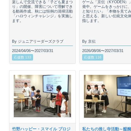
楽しんで交流できる「子ども夏まつ
ゲーム「京伝（KYODEN）
り」の開催、障害について理解でき
発中。ゲームをきっかけに
る動画作成、秋には恒例の清掃活動
と知りたい」「本物を見て
「ハロウィンチャレンジ」を実施し
と思える、新しい伝統文化
ます。
指します。
By ジュニアリーダーズクラブ
By 京伝
2024/04/06〜2027/03/31
2026/08/06〜2027/03/31
応援数 133
応援数 116
竹野ハッピー・スマイル プロジ
私たちの推し寺活動～醍