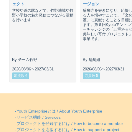
ェクト
ージョン
学校や道の駅などで、竹野地域や竹
醍醐寺を好きになり、応援
野小学校の魅力発信につながる活動
る人を増やすことで、「文
を行います
護」に貢献することを目標
ます。第６回Kyotoアント
ーチャレンジの「五重塔る
美味しい寄付プロジェクト
事業です。
By チーム竹野
By 醍醐組
2026/08/06〜2027/03/31
2026/08/06〜2027/03/31
応援数 6
応援数 5
-Youth Enterpriseとは / About Youth Enterprise
-サービス機能 / Services
-プロジェクトを登録するには / How to become a member
-プロジェクトを応援するには / How to support a project