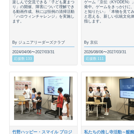
楽しんで交流できる「子ども夏まつ
ゲーム「京伝（KYODEN）
り」の開催、障害について理解でき
発中。ゲームをきっかけに
る動画作成、秋には恒例の清掃活動
と知りたい」「本物を見て
「ハロウィンチャレンジ」を実施し
と思える、新しい伝統文化
ます。
指します。
By ジュニアリーダーズクラブ
By 京伝
2024/04/06〜2027/03/31
2026/08/06〜2027/03/31
応援数 133
応援数 111
竹野ハッピー・スマイル プロジ
私たちの推し寺活動～醍