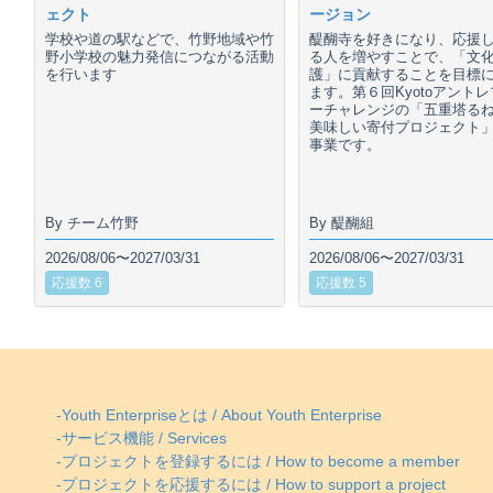
ェクト
ージョン
学校や道の駅などで、竹野地域や竹
醍醐寺を好きになり、応援
野小学校の魅力発信につながる活動
る人を増やすことで、「文
を行います
護」に貢献することを目標
ます。第６回Kyotoアント
ーチャレンジの「五重塔る
美味しい寄付プロジェクト
事業です。
By チーム竹野
By 醍醐組
2026/08/06〜2027/03/31
2026/08/06〜2027/03/31
応援数 6
応援数 5
-Youth Enterpriseとは / About Youth Enterprise
-サービス機能 / Services
-プロジェクトを登録するには / How to become a member
-プロジェクトを応援するには / How to support a project