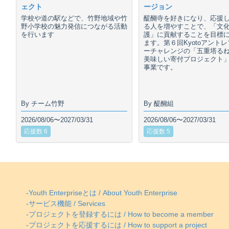
ェクト
ージョン
学校や道の駅などで、竹野地域や竹
醍醐寺を好きになり、応援
野小学校の魅力発信につながる活動
る人を増やすことで、「文
を行います
護」に貢献することを目標
ます。第６回Kyotoアント
ーチャレンジの「五重塔る
美味しい寄付プロジェクト
事業です。
By チーム竹野
By 醍醐組
2026/08/06〜2027/03/31
2026/08/06〜2027/03/31
応援数 6
応援数 5
-Youth Enterpriseとは / About Youth Enterprise
-サービス機能 / Services
-プロジェクトを登録するには / How to become a member
-プロジェクトを応援するには / How to support a project