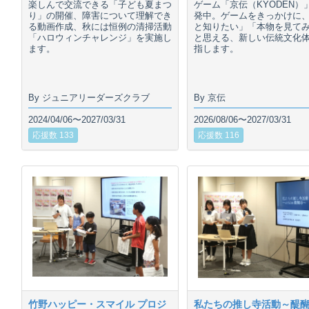
楽しんで交流できる「子ども夏まつ
ゲーム「京伝（KYODEN）
り」の開催、障害について理解でき
発中。ゲームをきっかけに
る動画作成、秋には恒例の清掃活動
と知りたい」「本物を見て
「ハロウィンチャレンジ」を実施し
と思える、新しい伝統文化
ます。
指します。
By ジュニアリーダーズクラブ
By 京伝
2024/04/06〜2027/03/31
2026/08/06〜2027/03/31
応援数 133
応援数 116
竹野ハッピー・スマイル プロジ
私たちの推し寺活動～醍