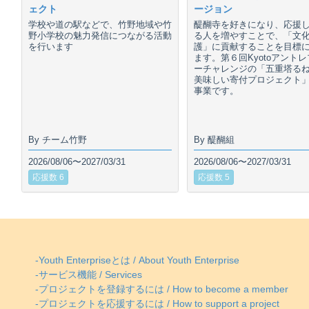
ェクト
ージョン
学校や道の駅などで、竹野地域や竹
醍醐寺を好きになり、応援
野小学校の魅力発信につながる活動
る人を増やすことで、「文
を行います
護」に貢献することを目標
ます。第６回Kyotoアント
ーチャレンジの「五重塔る
美味しい寄付プロジェクト
事業です。
By チーム竹野
By 醍醐組
2026/08/06〜2027/03/31
2026/08/06〜2027/03/31
応援数 6
応援数 5
-Youth Enterpriseとは / About Youth Enterprise
-サービス機能 / Services
-プロジェクトを登録するには / How to become a member
-プロジェクトを応援するには / How to support a project