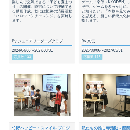
楽しんで交流できる「子ども夏まつ
ゲーム「京伝（KYODEN）
り」の開催、障害について理解でき
発中。ゲームをきっかけに
る動画作成、秋には恒例の清掃活動
と知りたい」「本物を見て
「ハロウィンチャレンジ」を実施し
と思える、新しい伝統文化
ます。
指します。
By ジュニアリーダーズクラブ
By 京伝
2024/04/06〜2027/03/31
2026/08/06〜2027/03/31
応援数 133
応援数 115
竹野ハッピー・スマイル プロジ
私たちの推し寺活動～醍