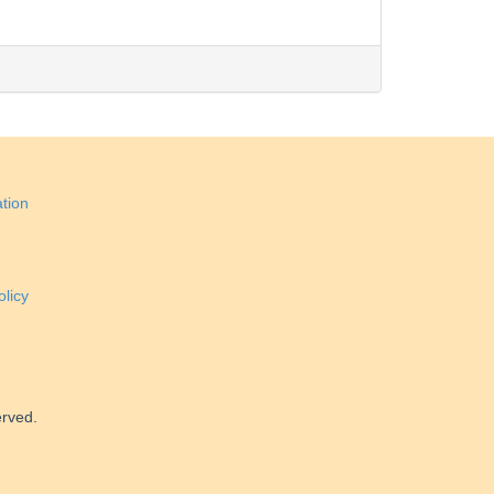
tion
licy
erved.