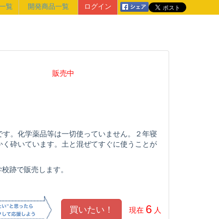
一覧
開発商品一覧
ログイン
販売中
」
です。化学薬品等は一切使っていません。２年寝
かく砕いています。土と混ぜてすぐに使うことが
中学校跡で販売します。
6
現在
人