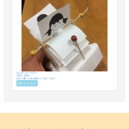
ぱらぱらま〜なぼ☆
150円（税別）
自分で書いた絵を動かしてあ〜そぼ☆
買いたい 5 人