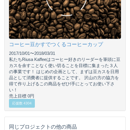
コーヒー豆かすでつくるコーヒーカップ
2017/10/01〜2018/03/31
私たちRiusa Kaffeeはコーヒー好きのリーダーを筆頭に豆
カスを余すことなく使い切ることを目標に集まった３人
の事業です！ はじめの企画として、まずは豆カスを日用
品として消費者に提供することです。 沢山の方の協力を
得て作り上げるこの商品をぜひ!手にとってお使い下さ
い！
売上目標 0円
応援数 4304
同じプロジェクトの他の商品