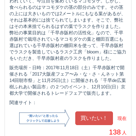
われていて、今注目を集めているマコモダケ。しかし、
食べられるのはマコモダケの茎の部分のみです。その茎
の上には大きいものでは2メートルにもなる葉があるが、
それは基本的には捨てられてしまいます。そこで、弊社
はその本来捨てられるはずの葉でラスクを作りました。
弊社の事業目的は「千早赤阪村の活性化」なので、千早
赤阪村で栽培されているマコモダケの葉と棚田百選にも
選ばれている千早赤阪村の棚田米を使って、千早赤阪村
でラスクを製造しているラスク工房「bloom」様にご協力
をいただき、千早赤阪村産のラスクを作りました。
販売場所・日時：2017年11月18日（土）千早赤阪村で開
催される「2017大阪産フェア〜み・な・さ・んネット第
14回朝市祭」と11月25日(土）に開催される「千早de広葉
樹ふれあい製品市」の２つのイベント、12月10日(日）京
都大学で開催されるトレードフェアで販売します。
関連サイト：
現在
138
人