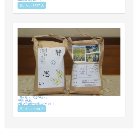
静原の魅力を体感しよう
買いたい 1497 人
「静の思い」3合(450g)入り
278円（税別）
静原小学校産の自慢のお米です！
買いたい 2058 人