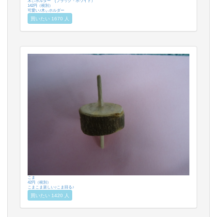
木ぃホルダー (ブラック・ホワイト）
142円（税別）
可愛い♪木ぃホルダー
買いたい 1670 人
こま
42円（税別）
こまこま楽しい♪こま回る♪
買いたい 1420 人