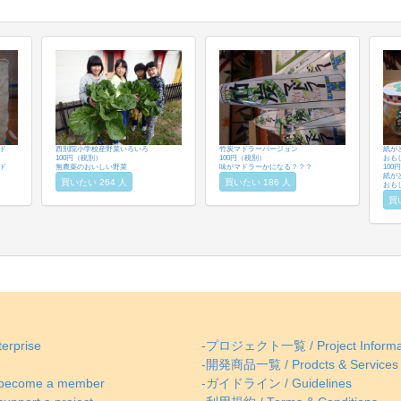
ド
西別院小学校産野菜いろいろ
竹炭マドラーバージョン
紙が
100円（税別）
100円（税別）
おも
ド
無農薬のおいしい野菜
味がマドラーかになる？？？
100
紙が
買いたい 264 人
買いたい 186 人
おも
買
erprise
-プロジェクト一覧 / Project Informa
-開発商品一覧 / Prodcts & Services
come a member
-ガイドライン / Guidelines