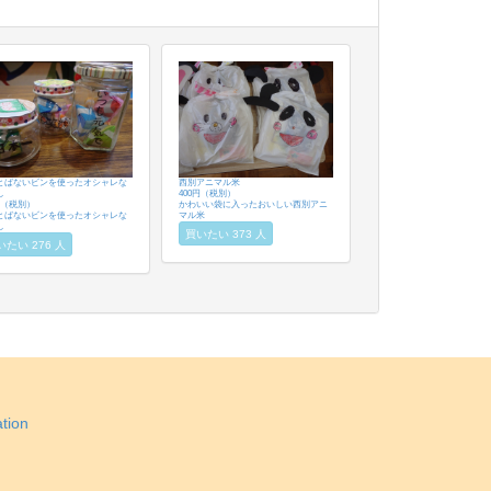
とばないビンを使ったオシャレな
西別アニマル米
し
400円（税別）
円（税別）
かわいい袋に入ったおいしい西別アニ
とばないビンを使ったオシャレな
マル米
し
買いたい 373 人
いたい 276 人
tion