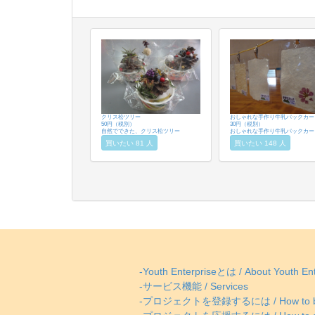
クリス松ツリー
おしゃれな手作り牛乳パックカー
50円（税別）
30円（税別）
自然でできた、クリス松ツリー
おしゃれな手作り牛乳パックカー
買いたい 81 人
買いたい 148 人
-Youth Enterpriseとは / About Youth Ent
-サービス機能 / Services
-プロジェクトを登録するには / How to be