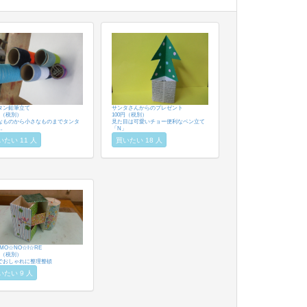
タン鉛筆立て
サンタさんからのプレゼント
円（税別）
100円（税別）
なものから小さなものまでタンタ
見た目は可愛いチョー便利なペン立て
…
「N」
いたい 11 人
買いたい 18 人
MO☆NO☆I☆RE
円（税別）
でおしゃれに整理整頓
いたい 9 人