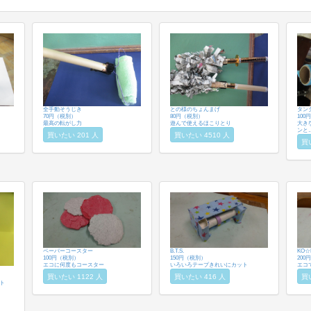
全手動そうじき
との様のちょんまげ
タン
70円（税別）
80円（税別）
100
最高の転がし力
遊んで使えるほこりとり
大き
ンと
買いたい 201 人
買いたい 4510 人
買
ペーパーコースター
B.T.S.
KO☆
100円（税別）
150円（税別）
200
エコに何度もコースター
いろいろテープきれいにカット
エコ
買いたい 1122 人
買いたい 416 人
買
ト