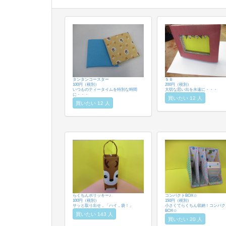
タンタンコースター
ＳＢ
100円（税別）
200円（税別）
いつものティータイムを特別な時間
大切な思い出を永遠に・・・
に・・・
買いたい 12 人
買いたい 12 人
らくちんポリッキー♪
コンパクトBOX☆
100円（税別）
150円（税別）
サッと取り出せ，「ハイ，袋！」
小さくてらくちん収納！コンパク
BOX☆
買いたい 143 人
買いたい 20 人