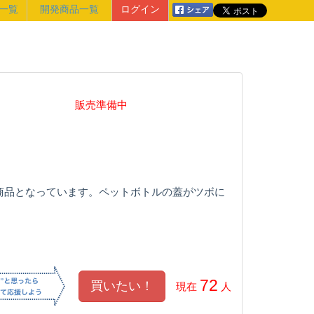
一覧
開発商品一覧
ログイン
販売準備中
商品となっています。ペットボトルの蓋がツボに
。
72
現在
人