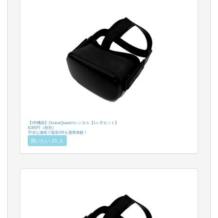
【VR機器】OculusQuestのレンタル【1ヶ月セット】
8,000円（税別）
手頃な価格で最新VRを濃厚体験！
買いたい 25 人