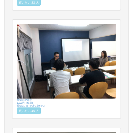
買いたい 22 人
愛知xR交流会
1,000円（税別）
愛知よ、xRで盛り上がれ！
買いたい 45 人