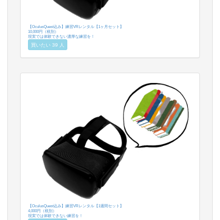
【OculusQuest込み】練習VRレンタル【1ヶ月セット】
10,000円（税別）
現実では体験できない濃厚な練習を！
買いたい 39 人
【OculusQuest込み】練習VRレンタル【1週間セット】
4,000円（税別）
現実では体験できない練習を！