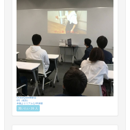
OculusQuest体験会
0円（税別）
本物よりリアルなVR体験
買いたい 26 人