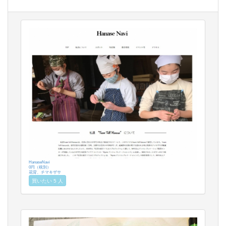
HanaseNavi
0円（税別）
花背、チマキザサ
買いたい 5 人