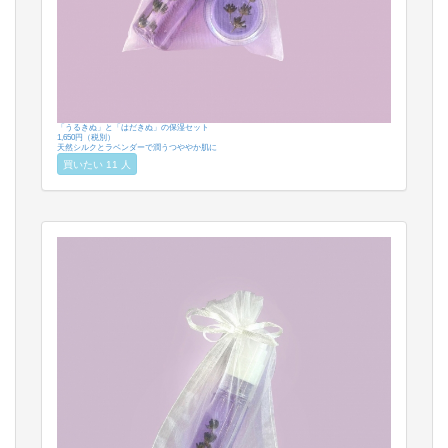
「うるきぬ」と「はだきぬ」の保湿セット
1,650円（税別）
天然シルクとラベンダーで潤うつややか肌に
買いたい 11 人