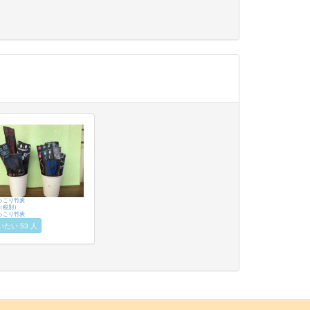
っこり竹炭
円（税別）
っこり竹炭
いたい 53 人