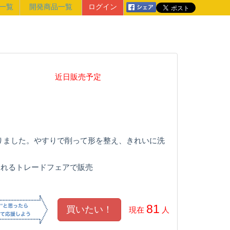
一覧
開発商品一覧
ログイン
近日販売予定
りました。やすりで削って形を整え、きれいに洗
されるトレードフェアで販売
81
現在
人