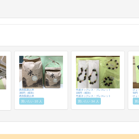
西別院産お米
竹炭ネックレス・ブレスレット
ひょ
300円（税別）
100円（税別）
50
西別院産お米
竹炭ネックレス・ブレスレット
ひょ
買いたい 10 人
買いたい 34 人
買