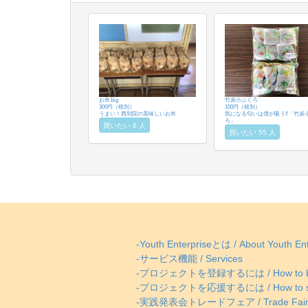
お米1kg
竹炭小ぶくろ
300円（税別）
100円（税別）
うまい！西別院の美味しいお米
気になる匂いは僕が吸う‼︎「竹炭
ろ」
買いたい 6 人
買いたい 55 人
-Youth Enterpriseとは / About Youth Ent
-サービス機能 / Services
-プロジェクトを登録するには / How to be
-プロジェクトを応援するには / How to supp
-実践発表会トレードフェア / Trade Fai