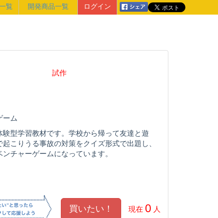
一覧
開発商品一覧
ログイン
試作
ゲーム
体験型学習教材です。学校から帰って友達と遊
で起こりうる事故の対策をクイズ形式で出題し、
ベンチャーゲームになっています。
0
現在
人