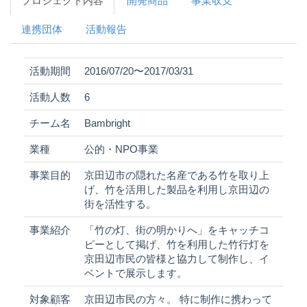
プロジェクト内容
開発商品
事業収支
連携団体
活動報告
活動期間
2016/07/20〜2017/03/31
活動人数
6
チーム名
Bambright
業種
公的・NPO事業
事業目的
京田辺市の隠れた名産である竹を取り上
げ、竹を活用した製品を利用し京田辺の
街を活性する。
事業紹介
「竹の灯、街の明かりへ」をキャッチコ
ピーとして掲げ、竹を利用した竹行灯を
京田辺市民の皆様と協力して制作し、イ
ベントで展示します。
対象顧客
京田辺市民の方々。 特に制作に携わって