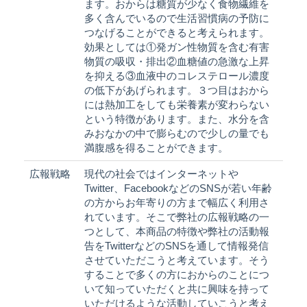
ます。おからは糖質が少なく食物繊維を
多く含んでいるので生活習慣病の予防に
つなげることができると考えられます。
効果としては①発ガン性物質を含む有害
物質の吸収・排出②血糖値の急激な上昇
を抑える③血液中のコレステロール濃度
の低下があげられます。３つ目はおから
には熱加工をしても栄養素が変わらない
という特徴があります。また、水分を含
みおなかの中で膨らむので少しの量でも
満腹感を得ることができます。
広報戦略
現代の社会ではインターネットや
Twitter、FacebookなどのSNSが若い年齢
の方からお年寄りの方まで幅広く利用さ
れています。そこで弊社の広報戦略の一
つとして、本商品の特徴や弊社の活動報
告をTwitterなどのSNSを通して情報発信
させていただこうと考えています。そう
することで多くの方におからのことにつ
いて知っていただくと共に興味を持って
いただけるような活動していこうと考え