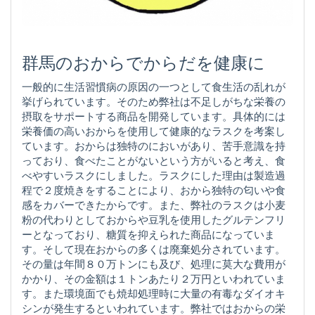
群馬のおからでからだを健康に
一般的に生活習慣病の原因の一つとして食生活の乱れが
挙げられています。そのため弊社は不足しがちな栄養の
摂取をサポートする商品を開発しています。具体的には
栄養価の高いおからを使用して健康的なラスクを考案し
ています。おからは独特のにおいがあり、苦手意識を持
っており、食べたことがないという方がいると考え、食
べやすいラスクにしました。ラスクにした理由は製造過
程で２度焼きをすることにより、おから独特の匂いや食
感をカバーできたからです。また、弊社のラスクは小麦
粉の代わりとしておからや豆乳を使用したグルテンフリ
ーとなっており、糖質を抑えられた商品になっていま
す。そして現在おからの多くは廃棄処分されています。
その量は年間８０万トンにも及び、処理に莫大な費用が
かかり、その金額は１トンあたり２万円といわれていま
す。また環境面でも焼却処理時に大量の有毒なダイオキ
シンが発生するといわれています。弊社ではおからの栄