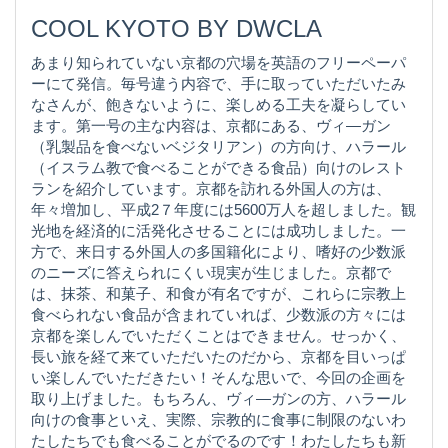
COOL KYOTO BY DWCLA
あまり知られていない京都の穴場を英語のフリーペーパ
ーにて発信。毎号違う内容で、手に取っていただいたみ
なさんが、飽きないように、楽しめる工夫を凝らしてい
ます。第一号の主な内容は、京都にある、ヴィ―ガン
（乳製品を食べないベジタリアン）の方向け、ハラール
（イスラム教で食べることができる食品）向けのレスト
ランを紹介しています。京都を訪れる外国人の方は、
年々増加し、平成2７年度には5600万人を超しました。観
光地を経済的に活発化させることには成功しました。一
方で、来日する外国人の多国籍化により、嗜好の少数派
のニーズに答えられにくい現実が生じました。京都で
は、抹茶、和菓子、和食が有名ですが、これらに宗教上
食べられない食品が含まれていれば、少数派の方々には
京都を楽しんでいただくことはできません。せっかく、
長い旅を経て来ていただいたのだから、京都を目いっぱ
い楽しんでいただきたい！そんな思いで、今回の企画を
取り上げました。もちろん、ヴィ―ガンの方、ハラール
向けの食事といえ、実際、宗教的に食事に制限のないわ
たしたちでも食べることがでるのです！わたしたちも新