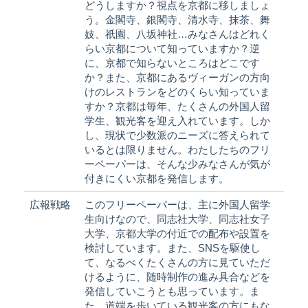
どうしますか？視点を京都に移しましょ
う。金閣寺、銀閣寺、清水寺、抹茶、舞
妓、祇園、八坂神社…みなさんはどれく
らい京都について知っていますか？逆
に、京都で知らないところはどこです
か？また、京都にあるヴィーガンの方向
けのレストランをどのくらい知っていま
すか？京都は毎年、たくさんの外国人留
学生、観光客を迎え入れています。しか
し、現状で少数派のニーズに答えられて
いるとは限りません。わたしたちのフリ
ーペーパーは、そんな少みなさんが気が
付きにくい京都を発信します。
広報戦略
このフリーペーパーは、主に外国人留学
生向けなので、同志社大学、同志社女子
大学、京都大学の付近での配布や設置を
検討しています。また、SNSを駆使し
て、なるべくたくさんの方に見ていただ
けるように、随時制作の進み具合などを
発信していこうとも思っています。ま
た、道端を歩いている観光客の方にもな