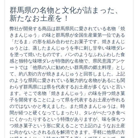
群馬県の名物と文化が詰まった、
新たなお土産を！
弊社が開発する商品は群馬県民に愛されている名物「焼
きまんじゅう」の味と群馬県が全国生産量第一位である
「だるま」の形を組み合わせたお菓子です。焼きまんじ
ゅうとは、蒸したまんじゅうを串に刺し甘辛い味噌ダレ
を塗って焼いたものです。パンのようなふわふわした食
感と独特な味噌ダレが特徴的な名物で、県民意識アンケ
ートでは「他県の人に勧めたい群馬県の郷土料理」とし
て、約八割の方が焼きまんじゅうと回答しました。上記
のような県民に愛されている魅力的な名物があるにも関
わらず群馬県には県を代表するお土産が多くないと言い
ます。そこで名物「焼きまんじゅう」の味を持つ焼き菓
子を開発することによって県を代表するお土産が作れる
のではないかと考えました。また焼きまんじゅうは、時
間が経つと硬くなってしまったり、タレがべたつき食べ
にくかったりするという特徴がありますが、味を保ちつ
つ焼き菓子という形に変えることで上記のようなお土産
に向かないとされる点を解消できます。手軽に他県の方