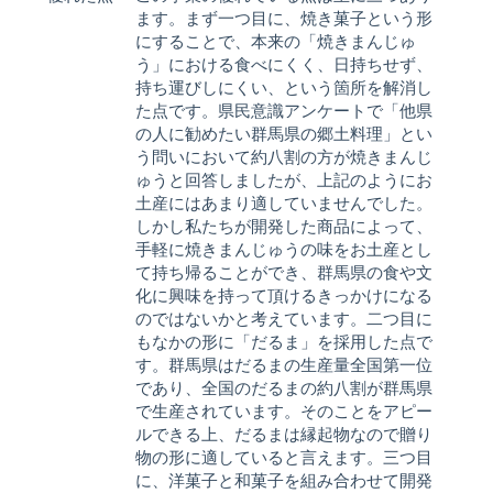
ます。まず一つ目に、焼き菓子という形
にすることで、本来の「焼きまんじゅ
う」における食べにくく、日持ちせず、
持ち運びしにくい、という箇所を解消し
た点です。県民意識アンケートで「他県
の人に勧めたい群馬県の郷土料理」とい
う問いにおいて約八割の方が焼きまんじ
ゅうと回答しましたが、上記のようにお
土産にはあまり適していませんでした。
しかし私たちが開発した商品によって、
手軽に焼きまんじゅうの味をお土産とし
て持ち帰ることができ、群馬県の食や文
化に興味を持って頂けるきっかけになる
のではないかと考えています。二つ目に
もなかの形に「だるま」を採用した点で
す。群馬県はだるまの生産量全国第一位
であり、全国のだるまの約八割が群馬県
で生産されています。そのことをアピー
ルできる上、だるまは縁起物なので贈り
物の形に適していると言えます。三つ目
に、洋菓子と和菓子を組み合わせて開発