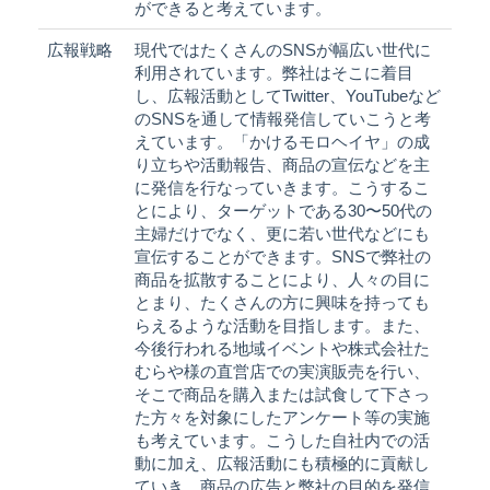
ができると考えています。
広報戦略
現代ではたくさんのSNSが幅広い世代に
利用されています。弊社はそこに着目
し、広報活動としてTwitter、YouTubeなど
のSNSを通して情報発信していこうと考
えています。「かけるモロヘイヤ」の成
り立ちや活動報告、商品の宣伝などを主
に発信を行なっていきます。こうするこ
とにより、ターゲットである30〜50代の
主婦だけでなく、更に若い世代などにも
宣伝することができます。SNSで弊社の
商品を拡散することにより、人々の目に
とまり、たくさんの方に興味を持っても
らえるような活動を目指します。また、
今後行われる地域イベントや株式会社た
むらや様の直営店での実演販売を行い、
そこで商品を購入または試食して下さっ
た方々を対象にしたアンケート等の実施
も考えています。こうした自社内での活
動に加え、広報活動にも積極的に貢献し
ていき、商品の広告と弊社の目的を発信