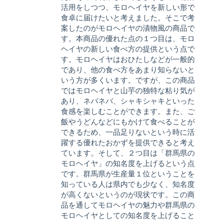
活用をしつつ、モロヘイヤを新しい形で
食卓に届けたいと考えました。そこで考
案したのがモロヘイヤの漬物風の商品で
す。本商品の優れた点の１つ目は、モロ
ヘイヤの新しい食べ方の提供という点で
す。モロヘイヤはおひたしなどが一般的
であり、他の食べ方をあまり知らないと
いう方が多くいます。ですが、この商品
ではモロヘイヤと山芋の独特な粘り気が
あり、ネバネバ、シャキシャキといった
食感を楽しむことができます。また、ご
飯やうどんなどにもかけて食べることが
できるため、一品足りないという時に活
躍する優れたおかずを提供できると考え
ています。そして、２つ目は「群馬県の
モロヘイヤ」の知名度を上げるという点
です。群馬県が生産量１位ということを
知っている人は県内でも少なく、知名度
が高くないというのが現状です。この商
品を通してモロヘイヤの魅力や群馬県の
モロヘイヤとしての知名度を上げること