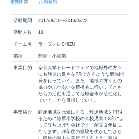
連携団体
活動報告
活動期間
2017/06/19〜2019/03/22
活動人数
18
チーム名
ラ・フォレSHIZU
業種
卸売・小売業
事業目的
京都大学トレードフェアで地域外の方々
にも静原の良さをPRできるような商品開
発を行っていく。また，地域の方々との
協力やふれあいを積極的に行い，子ども
たちの活動を通して地域全体が活性化し
ていくことを目指していく。
事業紹介
静原地域を元気にする，静原地域をPRす
るために静原小学校の全校児童１8名によ
って立ち上げた会社です。創立２年目に
なります。昨年度の経験を生かしてさら
に静原の魅力を発信できるように頑張っ