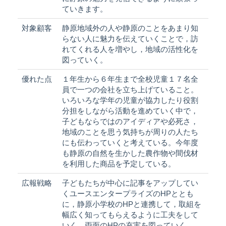
ていきます。
対象顧客
静原地域外の人や静原のことをあまり知
らない人に魅力を伝えていくことで，訪
れてくれる人を増やし，地域の活性化を
図っていく。
優れた点
１年生から６年生まで全校児童１７名全
員で一つの会社を立ち上げていること。
いろいろな学年の児童が協力したり役割
分担をしながら活動を進めていく中で，
子どもならではのアイディアや必死さ，
地域のことを思う気持ちが周りの人たち
にも伝わっていくと考えている。今年度
も静原の自然を生かした農作物や間伐材
を利用した商品を予定している。
広報戦略
子どもたちが中心に記事をアップしてい
くユースエンタープライズのHPととも
に，静原小学校のHPと連携して，取組を
幅広く知ってもらえるように工夫をして
いく。両面のHPの充実を図っていく。