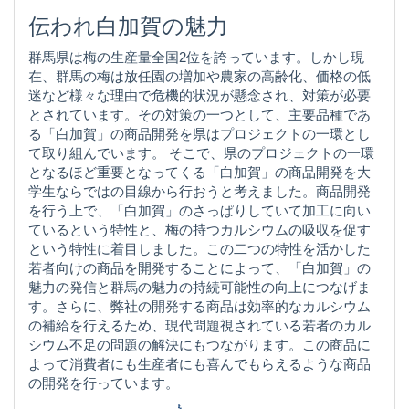
伝われ白加賀の魅力
群馬県は梅の生産量全国2位を誇っています。しかし現
在、群馬の梅は放任園の増加や農家の高齢化、価格の低
迷など様々な理由で危機的状況が懸念され、対策が必要
とされています。その対策の一つとして、主要品種であ
る「白加賀」の商品開発を県はプロジェクトの一環とし
て取り組んでいます。 そこで、県のプロジェクトの一環
となるほど重要となってくる「白加賀」の商品開発を大
学生ならではの目線から行おうと考えました。商品開発
を行う上で、「白加賀」のさっぱりしていて加工に向い
ているという特性と、梅の持つカルシウムの吸収を促す
という特性に着目しました。この二つの特性を活かした
若者向けの商品を開発することによって、「白加賀」の
魅力の発信と群馬の魅力の持続可能性の向上につなげま
す。さらに、弊社の開発する商品は効率的なカルシウム
の補給を行えるため、現代問題視されている若者のカル
シウム不足の問題の解決にもつながります。この商品に
よって消費者にも生産者にも喜んでもらえるような商品
の開発を行っています。