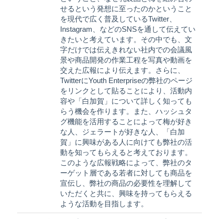
せるという発想に至ったのかということ
を現代で広く普及しているTwitter、
Instagram、などのSNSを通して伝えてい
きたいと考えています。その中でも、文
字だけでは伝えきれない社内での会議風
景や商品開発の作業工程を写真や動画を
交えた広報により伝えます。さらに、
TwitterにYouth Enterpriseの弊社のページ
をリンクとして貼ることにより、活動内
容や「白加賀」について詳しく知っても
らう機会を作ります。また、ハッシュタ
グ機能を活用することによって梅が好き
な人、ジェラートが好きな人、「白加
賀」に興味がある人に向けても弊社の活
動を知ってもらえると考えております。
このような広報戦略によって、弊社のタ
ーゲット層である若者に対しても商品を
宣伝し、弊社の商品の必要性を理解して
いただくと共に、興味を持ってもらえる
ような活動を目指します。