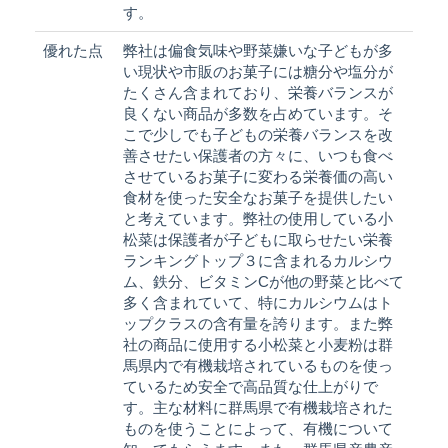
す。
優れた点
弊社は偏食気味や野菜嫌いな子どもが多
い現状や市販のお菓子には糖分や塩分が
たくさん含まれており、栄養バランスが
良くない商品が多数を占めています。そ
こで少しでも子どもの栄養バランスを改
善させたい保護者の方々に、いつも食べ
させているお菓子に変わる栄養価の高い
食材を使った安全なお菓子を提供したい
と考えています。弊社の使用している小
松菜は保護者が子どもに取らせたい栄養
ランキングトップ３に含まれるカルシウ
ム、鉄分、ビタミンCが他の野菜と比べて
多く含まれていて、特にカルシウムはト
ップクラスの含有量を誇ります。また弊
社の商品に使用する小松菜と小麦粉は群
馬県内で有機栽培されているものを使っ
ているため安全で高品質な仕上がりで
す。主な材料に群馬県で有機栽培された
ものを使うことによって、有機について