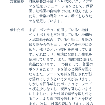
対象顧客
対象顧客は年齢30〜40代のアクティブマ
マを想定 シチュエーションとして、保育
園、幼稚園の自転車での送り迎えであっ
たり、音楽の野外フェスに着てもらうた
めを想定しています。
優れた点
まず、ポンチョに使用している生地は、
ペットボトルを再利用している生地65%
と綿35%を配合している生地に、食物の
残り物から色を出し、その色を生地に染
めた、残り染という技術を使用していま
す。それにより、環境に配慮した生地を
使用しています。 また、機能性に優れた
商品になります。 一つ目として、普通の
ポンチョだとフードを被ると視界が悪く
なりまた、フードでも顔を隠しきれず顔
が濡れてしまうという欠点があります。
しかし今回作成したポンチョは、フード
の横を少しなくし、視界を遮らないよう
にしました。また付属で帽子を取り付け
ることにより雨で顔を濡れることを防ぎ
ます。 次に、付属の袋になります。袋の