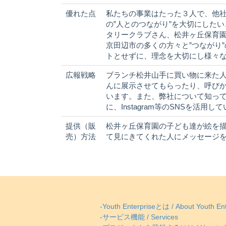
優れた点
私たちの事業はたった３人で、他
の”人とのつながり”を大切にした
タリークラブさん、松井ヶ丘保育
京田辺市の多くの方々と”つながり
トとせずに、理念を大切にし様々
広報戦略
ブランチ松井山手に買い物に来た
んに展示させてもらったり、呼び
います。また、弊社について知っ
に、Instagram等のSNSを活用
提供（販
松井ヶ丘保育園の子ども達が絵を
売）方法
て見にきてくれた人にメッセージ
-Youth Enterpriseとは / About Youth Ent
-サービス機能 / Services