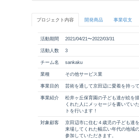
プロジェクト内容
開発商品
事業収支
活動期間
2021/04/21〜2022/03/31
活動人数
3
チーム名
sankaku
業種
その他サービス業
事業目的
芸術を通して京田辺に愛着を持っ
事業紹介
松井ヶ丘保育園の子ども達が絵を
くれた人にメッセージを書いていた
トを行います！
対象顧客
京田辺市に住む４歳児の子ども達
来場してくれた幅広い年代の地域
参加していただきます。