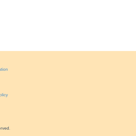
tion
licy
erved.