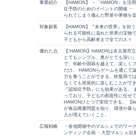
事業紹介
【HAMON】 ・「HAMON」を
症予防のためのイベントの開催 ・「遊
られてしまう傷んだ野菜や果物を
対象顧客
【HAMON】『未来の世界』を担
られる可能性に溢れた世界の宝物であ
子どもから高齢者まで全ての人々
優れた点
【 HAMON】HAMONは名古屋
とてもシンプル、奥がとても深い
で、年齢や国籍を越えて、楽しくプ
だけ。 HAMONらゲームを通じ
力を養うことができる。終盤局で
なくても視覚的に楽しむことがで
『認知症予防』にも効果がある。 
っており、子どもの創造性に任せ
HAMONひとつで実現できる。 【
が食品廃棄問題を知り、環境や暮
人が増えていくこと。
広報戦略
・各地開催中のマルシェでのワーク
ンディング企画 ・大型マルシェ出