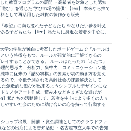
活用した教育プログラムの展開 ・高齢者を対象とした認知
び」を通じた”学びの場の提供" 【lien】 本来なら捨て
染料として再活用した雑貨の製作から販売
う『希望』に満ち溢れた子どもたち ※なりたい夢を叶え
る子どもたち 【lien】私たちに身近な若者を中心に、
市立大学の学生が独自に考案したボードゲームで『ルールは
』という特徴をもつ。ルールが視覚的に理解できるの
レイすることができる。 ルールはたったの『ふたつ』
て論理的思考力、分析力、集中力、コミュニケーション能
は純粋に従来の『詰め将棋』の要素が駒の動き方を覚え
きるので、今後予測される高齢社会の課題解決として
また創造的な遊びが出来るようシンプルなデザインにな
てドミノやアート作成、積み木などさまざまな遊びが
lien】私たちの活動通して、若者を中心により多くの人々
らしやすい社会のために助け合いの心を持って行動する
ショップ出展、開催 ・資金調達としてのクラウドファ
展などの出店による告知活動 ・名古屋市立大学での告知