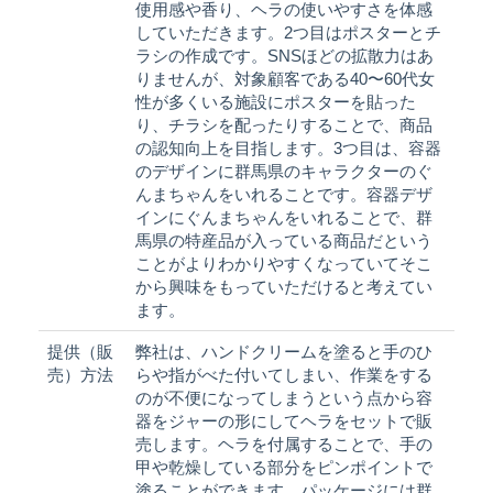
使用感や香り、ヘラの使いやすさを体感
していただきます。2つ目はポスターとチ
ラシの作成です。SNSほどの拡散力はあ
りませんが、対象顧客である40〜60代女
性が多くいる施設にポスターを貼った
り、チラシを配ったりすることで、商品
の認知向上を目指します。3つ目は、容器
のデザインに群馬県のキャラクターのぐ
んまちゃんをいれることです。容器デザ
インにぐんまちゃんをいれることで、群
馬県の特産品が入っている商品だという
ことがよりわかりやすくなっていてそこ
から興味をもっていただけると考えてい
ます。
提供（販
弊社は、ハンドクリームを塗ると手のひ
売）方法
らや指がべた付いてしまい、作業をする
のが不便になってしまうという点から容
器をジャーの形にしてヘラをセットで販
売します。ヘラを付属することで、手の
甲や乾燥している部分をピンポイントで
塗ることができます。パッケージには群