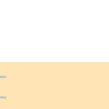
tion
licy