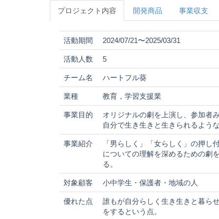
プロジェクト内容
開発商品
事業収支
活動期間
2024/07/21〜2025/03/31
活動人数
5
チーム名
ハートフル葵
業種
教育，学習支援業
事業目的
オリジナルの劇を上演し、参加者
自分で生き生きと生きられるよう
事業紹介
「男らしく」「女らしく」の押し
についての理解を深めるための劇
る。
対象顧客
小中学生・保護者・地域の人
優れた点
誰もが自分らしく生き生きと暮ら
をするという点。