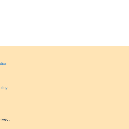
tion
licy
erved.