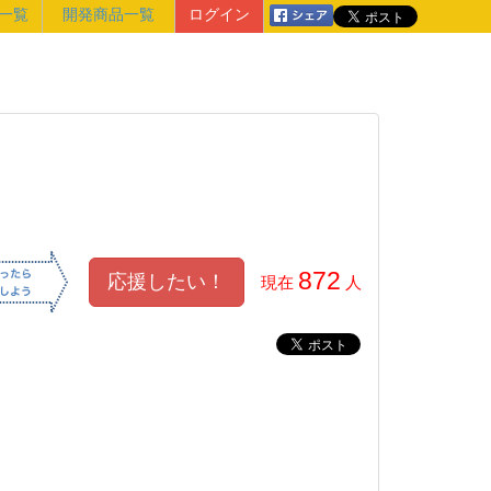
一覧
開発商品一覧
ログイン
872
現在
人