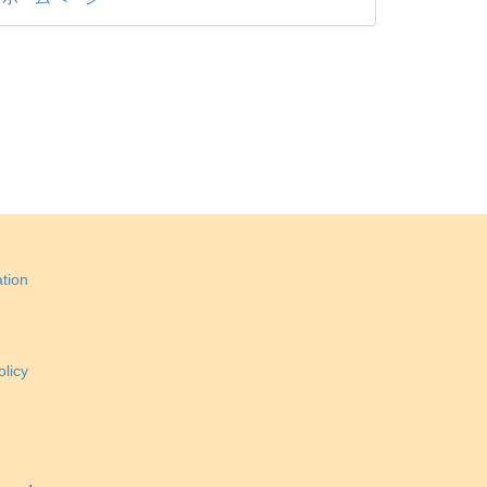
tion
licy