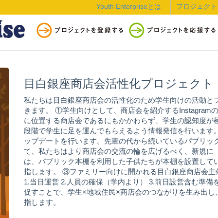
Youth Enterpriseとは
プロジェクト
目白銀座商店会活性化プロジェクト
私たちは目白銀座商店会の活性化のため学生向けの活動と
きます。 ①学生向けとして、商店会を紹介するInstagr
に位置する商店会であるにもかかわらず、学生の認知度が極
段階で学生に足を運んでもらえるよう情報発信を行います
ップデートを行います。先輩の代から続いているパブリッ
て、私たちはより商店会の交流の輪を広げるべく、新規に
は、パブリック本棚を利用した子供たちが本棚を設置して
指します。 ③ファミリー向けに開かれる目白銀座商店会
1.当日運営 2.人員の確保（学内より） 3.前日設営含む
促すことで、学生×地域住民×商店会のつながりを生み出し
指します。