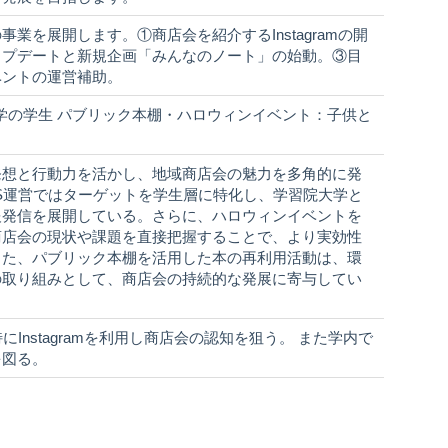
業を展開します。①商店会を紹介するInstagramの開
ップデートと新規企画「みんなのノート」の始動。③目
ベントの運営補助。
習院大学の学生 パブリック本棚・ハロウィンイベント：子供と
発想と行動力を活かし、地域商店会の魅力を多角的に発
S運営ではターゲットを学生層に特化し、学習院大学と
報発信を展開している。さらに、ハロウィンイベントを
商店会の現状や課題を直接把握することで、より実効性
また、パブリック本棚を活用した本の再利用活動は、環
の取り組みとして、商店会の持続的な発展に寄与してい
Instagramを利用し商店会の認知を狙う。 また学内で
を図る。