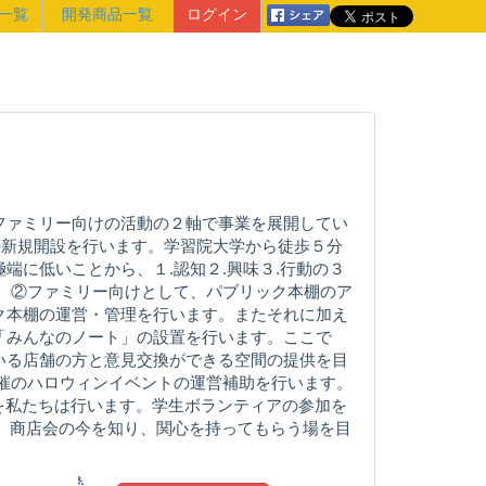
一覧
開発商品一覧
ログイン
ファミリー向けの活動の２軸で事業を展開してい
amの新規開設を行います。学習院大学から徒歩５分
端に低いことから、１.認知２.興味３.行動の３
。 ②ファミリー向けとして、パブリック本棚のア
ク本棚の運営・管理を行います。またそれに加え
「みんなのノート」の設置を行います。ここで
いる店舗の方と意見交換ができる空間の提供を目
主催のハロウィンイベントの運営補助を行います。
準備を私たちは行います。学生ボランティアの参加を
、商店会の今を知り、関心を持ってもらう場を目