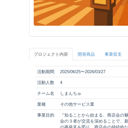
プロジェクト内容
開発商品
事業収支
活動期間
2025/06/25〜2026/03/27
活動人数
4
チーム名
しまんちゅ
業種
その他サービス業
事業目的
『知ることから始まる、商店会の魅
会の３者が交流を深めることで、
の再発見を図り、商店会の持続的