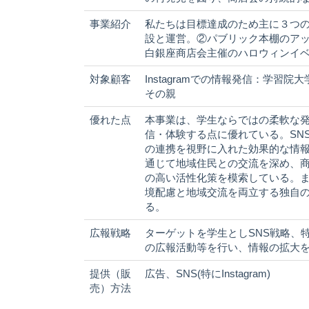
事業紹介
私たちは目標達成のため主に３つの事
設と運営。②パブリック本棚のア
白銀座商店会主催のハロウィンイ
対象顧客
Instagramでの情報発信：学
その親
優れた点
本事業は、学生ならではの柔軟な
信・体験する点に優れている。SN
の連携を視野に入れた効果的な情
通じて地域住民との交流を深め、
の高い活性化策を模索している。
境配慮と地域交流を両立する独自
る。
広報戦略
ターゲットを学生としSNS戦略、特に
の広報活動等を行い、情報の拡大
提供（販
広告、SNS(特にInstagram)
売）方法