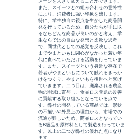
メージを大きく変えることができます。
また、スイーツとの組み合わせの意外性
により、消費者に強い印象を残します。
特に、学生独自の視点を生かした商品開
発を行っているため、自分たちが手に取
るならどんな商品が良いのかと考え、学
生ならではの自由な発想と柔軟な思考
で、同世代としての感覚を反映し、これ
までやまといもに関心がなかった若い年
代に食べていただける活動を行っていま
す。また、スイーツという身近な存在で
若者がやまといもについて触れるきっか
けをつくり、やまといもを後世へと繋げ
ていきます。二つ目は、廃棄される農産
物の削減に寄与し、食品ロス問題の改善
に貢献する取り組みとなっている点で
す。弊社の開発している商品では、形状
の不揃いや外見上の理由から、市場での
流通が難しいため、商品ロスとなってい
るB級品を原材料として製造を行っていま
す。以上の二つが弊社の優れた点になり
ます。