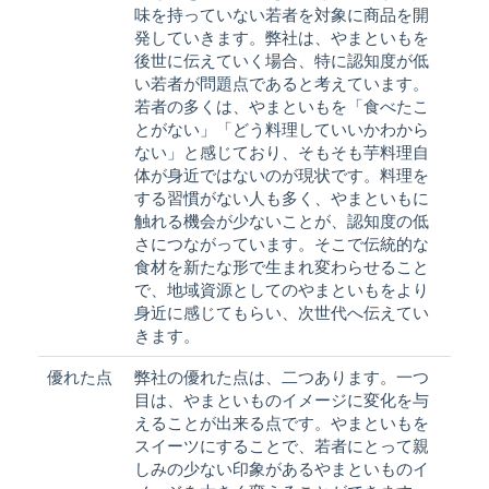
味を持っていない若者を対象に商品を開
発していきます。弊社は、やまといもを
後世に伝えていく場合、特に認知度が低
い若者が問題点であると考えています。
若者の多くは、やまといもを「食べたこ
とがない」「どう料理していいかわから
ない」と感じており、そもそも芋料理自
体が身近ではないのが現状です。料理を
する習慣がない人も多く、やまといもに
触れる機会が少ないことが、認知度の低
さにつながっています。そこで伝統的な
食材を新たな形で生まれ変わらせること
で、地域資源としてのやまといもをより
身近に感じてもらい、次世代へ伝えてい
きます。
優れた点
弊社の優れた点は、二つあります。一つ
目は、やまといものイメージに変化を与
えることが出来る点です。やまといもを
スイーツにすることで、若者にとって親
しみの少ない印象があるやまといものイ