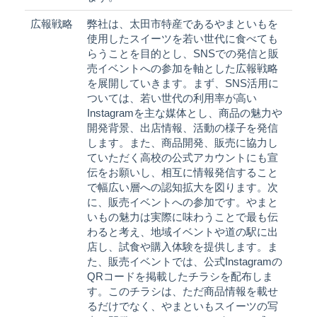
広報戦略
弊社は、太田市特産であるやまといもを
使用したスイーツを若い世代に食べても
らうことを目的とし、SNSでの発信と販
売イベントへの参加を軸とした広報戦略
を展開していきます。まず、SNS活用に
ついては、若い世代の利用率が高い
Instagramを主な媒体とし、商品の魅力や
開発背景、出店情報、活動の様子を発信
します。また、商品開発、販売に協力し
ていただく高校の公式アカウントにも宣
伝をお願いし、相互に情報発信すること
で幅広い層への認知拡大を図ります。次
に、販売イベントへの参加です。やまと
いもの魅力は実際に味わうことで最も伝
わると考え、地域イベントや道の駅に出
店し、試食や購入体験を提供します。ま
た、販売イベントでは、公式Instagramの
QRコードを掲載したチラシを配布しま
す。このチラシは、ただ商品情報を載せ
るだけでなく、やまといもスイーツの写