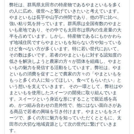
弊社は、群馬県太田市の特産物であるやまといもを多く
の人に広め、後世へと繋げていきたいと考えています。
やまといもは長芋や山芋の仲間であり、他の芋に比べ、
強い粘り気を持っています。群馬県は全国有数のやまと
いも産地であり、その中でも太田市は県内の生産量の大
半を占めています。しかし、特産物であるにもかかわら
ず地域住民ですらやまといもを知らない方や知っている
けど食べない方が多くいます。特に若い世代において、
その数は多いです。若者のやまといもに対する認知度の
低さを解決しようと農家の方々が団体を組織し、やまと
いもの魅力を発信する活動をしています。弊社は、やま
といもの消費を促すことで農家の方々の「やまといもを
もっと多くの人に知ってほしい、食べてもらいたい」と
いう想いを支えていきます。 その一環として、弊社はや
まといもを使用したスイーツの開発に取り組んでいま
す。スイーツという身近な形にすることで親近感を高
め、かつ組み合わせの意外性で、他にはない面白さがあ
る商品で若者の興味を引き付けます。やまといもをスイ
ーツで、多くの方に魅力を知っていただくとともに、太
田市の大切な地域資源として次の世代に繋げていきま
す。