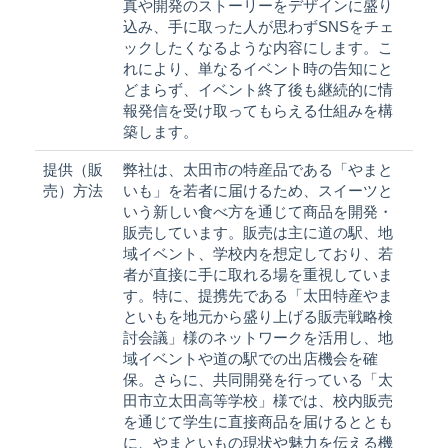
真や開発のストーリーをデザインに盛り
込み、手に取った人が思わずSNSをチェ
ックしたくなるような内容にします。こ
れにより、単なるイベント時の告知にと
どまらず、イベント終了後も継続的に情
報発信を受け取ってもらえる仕組みを構
築します。
提供（販
弊社は、太田市の特産品である「やまと
売）方法
いも」を若者に届けるため、スイーツと
いう新しい食べ方を通じて商品を開発・
販売しています。販売は主に道の駅、地
域イベント、学校内を想定しており、若
者が直接に手に取れる場を重視していま
す。特に、提携先である「太田特産やま
といもを地元から盛り上げる販売戦略検
討会議」様のネットワークを活用し、地
域イベントや道の駅での出店機会を確
保。さらに、共同開発を行っている「太
田市立太田高等学校」様では、校内販売
を通じて学生に直接商品を届けるととも
に、やまといもの現状や魅力を伝える機