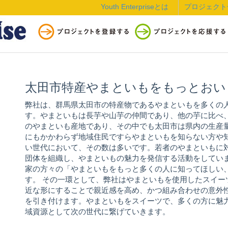
Youth Enterpriseとは
プロジェクト
太田市特産やまといもをもっとおい
弊社は、群馬県太田市の特産物であるやまといもを多くの
す。やまといもは長芋や山芋の仲間であり、他の芋に比べ
のやまといも産地であり、その中でも太田市は県内の生産
にもかかわらず地域住民ですらやまといもを知らない方や
い世代において、その数は多いです。若者のやまといもに
団体を組織し、やまといもの魅力を発信する活動をしてい
家の方々の「やまといもをもっと多くの人に知ってほしい
す。 その一環として、弊社はやまといもを使用したスイ
近な形にすることで親近感を高め、かつ組み合わせの意外
を引き付けます。やまといもをスイーツで、多くの方に魅
域資源として次の世代に繋げていきます。