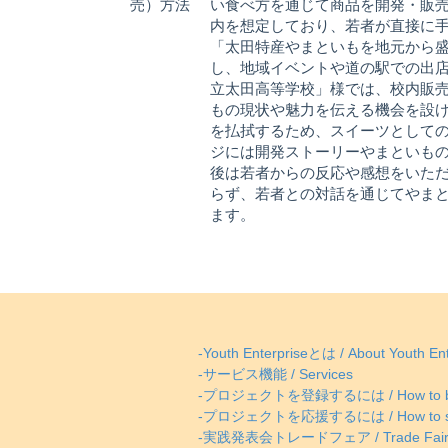
売）方法
い食べ方を通じて商品を開発・販
内を想定しており、若者が直接に
「太田特産やまといもを地元から
し、地域イベントや道の駅での出
立太田高等学校」様では、校内販
もの現状や魅力を伝える機会を設
を払拭するため、スイーツとしての
ジには開発ストーリーやまといも
後は若者からの反応や感想をいた
らず、若者との対話を通じてやま
ます。
-Youth Enterpriseとは / About Youth Ent
-サービス機能 / Services
-プロジェクトを登録するには / How to be
-プロジェクトを応援するには / How to supp
-実践発表会トレードフェア / Trade Fai