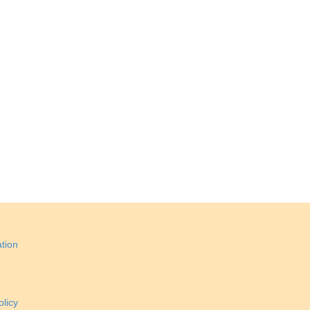
tion
licy