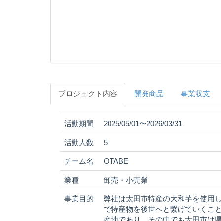
プロジェクト内容
開発商品
事業収支
活動期間
2025/05/01〜2026/03/31
活動人数
5
チーム名
OTABE
業種
卸売・小売業
事業目的
弊社は太田市特産の大和芋を使用
で特産物を後世へと繋げていくこ
産地であり、その中でも太田市は