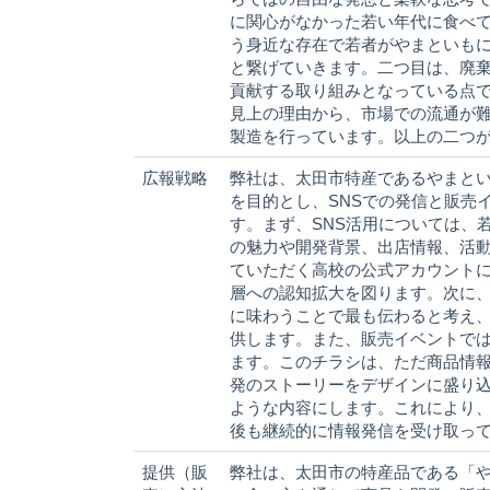
に関心がなかった若い年代に食べ
う身近な存在で若者がやまといも
と繋げていきます。二つ目は、廃
貢献する取り組みとなっている点
見上の理由から、市場での流通が
製造を行っています。以上の二つ
広報戦略
弊社は、太田市特産であるやまと
を目的とし、SNSでの発信と販売
す。まず、SNS活用については、若い
の魅力や開発背景、出店情報、活
ていただく高校の公式アカウント
層への認知拡大を図ります。次に
に味わうことで最も伝わると考え
供します。また、販売イベントでは、
ます。このチラシは、ただ商品情
発のストーリーをデザインに盛り込
ような内容にします。これにより
後も継続的に情報発信を受け取っ
提供（販
弊社は、太田市の特産品である「