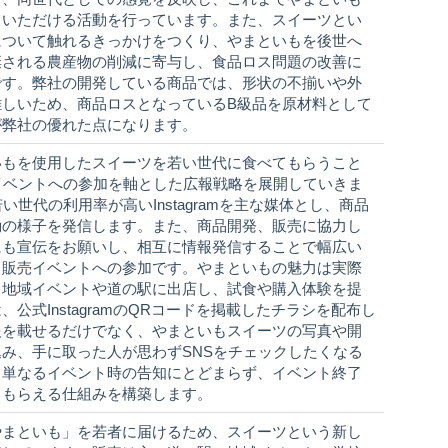
ていただける活動を行っています。また、スイーツとい
について触れるきっかけをつくり、やまといもを後世へ
棄される農産物の削減に寄与し、食品ロス問題の改善に
です。弊社の開発している商品では、形状の不揃いや外
難しいため、商品ロスとなっているB級品を原材料として
が弊社の優れた点になります。
いもを使用したスイーツを若い世代に食べてもらうこと
イベントへの参加を軸とした広報戦略を展開していきま
世代の利用率が高いInstagramを主な媒体とし、商品
動の様子を発信します。また、商品開発、販売に協力し
にも宣伝をお願いし、相互に情報発信することで幅広い
、販売イベントへの参加です。やまといもの魅力は実際
、地域イベントや道の駅に出店し、試食や購入体験を提
公式InstagramのQRコードを掲載したチラシを配布し
報を載せるだけでなく、やまといもスイーツの写真や開
み、手に取った人が思わずSNSをチェックしたくなる
、単なるイベント時の告知にとどまらず、イベント終了
てもらえる仕組みを構築します。
やまといも」を若者に届けるため、スイーツという新し