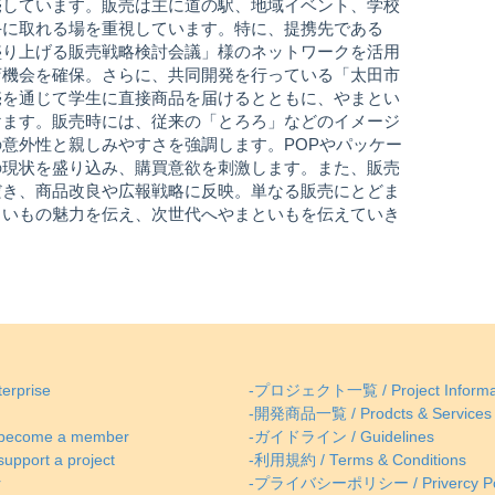
売しています。販売は主に道の駅、地域イベント、学校
手に取れる場を重視しています。特に、提携先である
盛り上げる販売戦略検討会議」様のネットワークを活用
店機会を確保。さらに、共同開発を行っている「太田市
売を通じて学生に直接商品を届けるとともに、やまとい
けます。販売時には、従来の「とろろ」などのイメージ
意外性と親しみやすさを強調します。POPやパッケー
の現状を盛り込み、購買意欲を刺激します。また、販売
だき、商品改良や広報戦略に反映。単なる販売にとどま
といもの魅力を伝え、次世代へやまといもを伝えていき
erprise
-プロジェクト一覧 / Project Informa
-開発商品一覧 / Prodcts & Services
come a member
-ガイドライン / Guidelines
ort a project
-利用規約 / Terms & Conditions
r
-プライバシーポリシー / Privercy Po