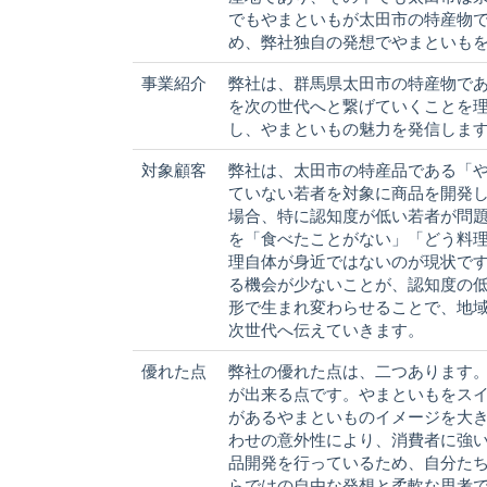
でもやまといもが太田市の特産物
め、弊社独自の発想でやまといも
事業紹介
弊社は、群馬県太田市の特産物で
を次の世代へと繋げていくことを
し、やまといもの魅力を発信しま
対象顧客
弊社は、太田市の特産品である「
ていない若者を対象に商品を開発
場合、特に認知度が低い若者が問
を「食べたことがない」「どう料
理自体が身近ではないのが現状で
る機会が少ないことが、認知度の
形で生まれ変わらせることで、地
次世代へ伝えていきます。
優れた点
弊社の優れた点は、二つあります
が出来る点です。やまといもをス
があるやまといものイメージを大
わせの意外性により、消費者に強
品開発を行っているため、自分た
らではの自由な発想と柔軟な思考