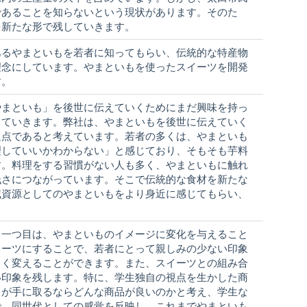
であることを知らないという現状があります。そのた
を新たな形で残していきます。
あるやまといもを若者に知ってもらい、伝統的な特産物
理念にしています。やまといもを使ったスイーツを開発
す。
やまといも」を後世に伝えていくためにまだ興味を持っ
していきます。弊社は、やまといもを後世に伝えていく
題点であると考えています。若者の多くは、やまといも
理していいかわからない」と感じており、そもそも芋料
す。料理をする習慣がない人も多く、やまといもに触れ
低さにつながっています。そこで伝統的な食材を新たな
域資源としてのやまといもをより身近に感じてもらい、
。一つ目は、やまといものイメージに変化を与えること
イーツにすることで、若者にとって親しみの少ない印象
きく変えることができます。また、スイーツとの組み合
い印象を残します。特に、学生独自の視点を生かした商
ちが手に取るならどんな商品が良いのかと考え、学生な
で、同世代としての感覚を反映し、これまでやまといも