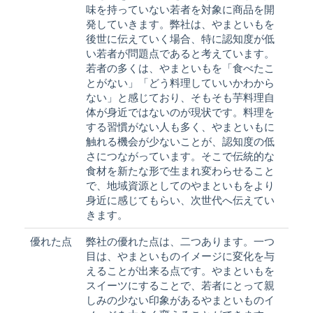
味を持っていない若者を対象に商品を開
発していきます。弊社は、やまといもを
後世に伝えていく場合、特に認知度が低
い若者が問題点であると考えています。
若者の多くは、やまといもを「食べたこ
とがない」「どう料理していいかわから
ない」と感じており、そもそも芋料理自
体が身近ではないのが現状です。料理を
する習慣がない人も多く、やまといもに
触れる機会が少ないことが、認知度の低
さにつながっています。そこで伝統的な
食材を新たな形で生まれ変わらせること
で、地域資源としてのやまといもをより
身近に感じてもらい、次世代へ伝えてい
きます。
優れた点
弊社の優れた点は、二つあります。一つ
目は、やまといものイメージに変化を与
えることが出来る点です。やまといもを
スイーツにすることで、若者にとって親
しみの少ない印象があるやまといものイ