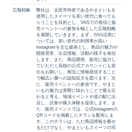
広報戦略
弊社は、太田市特産であるやまといもを
使用したスイーツを若い世代に食べても
らうことを目的とし、SNSでの発信と販
売イベントへの参加を軸とした広報戦略
を展開していきます。まず、SNS活用に
ついては、若い世代の利用率が高い
Instagramを主な媒体とし、商品の魅力や
開発背景、出店情報、活動の様子を発信
します。また、商品開発、販売に協力し
ていただく高校の公式アカウントにも宣
伝をお願いし、相互に情報発信すること
で幅広い層への認知拡大を図ります。次
に、販売イベントへの参加です。やまと
いもの魅力は実際に味わうことで最も伝
わると考え、地域イベントや道の駅に出
店し、試食や購入体験を提供します。ま
た、販売イベントでは、公式Instagramの
QRコードを掲載したチラシを配布しま
す。このチラシは、ただ商品情報を載せ
るだけでなく、やまといもスイーツの写