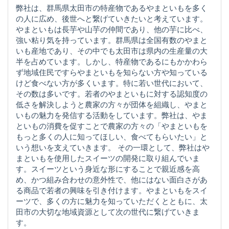
弊社は、群馬県太田市の特産物であるやまといもを多く
の人に広め、後世へと繋げていきたいと考えています。
やまといもは長芋や山芋の仲間であり、他の芋に比べ、
強い粘り気を持っています。群馬県は全国有数のやまと
いも産地であり、その中でも太田市は県内の生産量の大
半を占めています。しかし、特産物であるにもかかわら
ず地域住民ですらやまといもを知らない方や知っている
けど食べない方が多くいます。特に若い世代において、
その数は多いです。若者のやまといもに対する認知度の
低さを解決しようと農家の方々が団体を組織し、やまと
いもの魅力を発信する活動をしています。弊社は、やま
といもの消費を促すことで農家の方々の「やまといもを
もっと多くの人に知ってほしい、食べてもらいたい」と
いう想いを支えていきます。 その一環として、弊社はや
まといもを使用したスイーツの開発に取り組んでいま
す。スイーツという身近な形にすることで親近感を高
め、かつ組み合わせの意外性で、他にはない面白さがあ
る商品で若者の興味を引き付けます。やまといもをスイ
ーツで、多くの方に魅力を知っていただくとともに、太
田市の大切な地域資源として次の世代に繋げていきま
す。