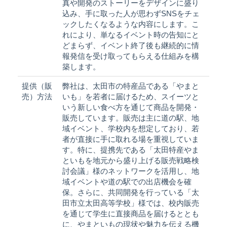
真や開発のストーリーをデザインに盛り
込み、手に取った人が思わずSNSをチェ
ックしたくなるような内容にします。こ
れにより、単なるイベント時の告知にと
どまらず、イベント終了後も継続的に情
報発信を受け取ってもらえる仕組みを構
築します。
提供（販
弊社は、太田市の特産品である「やまと
売）方法
いも」を若者に届けるため、スイーツと
いう新しい食べ方を通じて商品を開発・
販売しています。販売は主に道の駅、地
域イベント、学校内を想定しており、若
者が直接に手に取れる場を重視していま
す。特に、提携先である「太田特産やま
といもを地元から盛り上げる販売戦略検
討会議」様のネットワークを活用し、地
域イベントや道の駅での出店機会を確
保。さらに、共同開発を行っている「太
田市立太田高等学校」様では、校内販売
を通じて学生に直接商品を届けるととも
に、やまといもの現状や魅力を伝える機