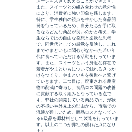
メージを大きく変えることができます。
また、スイーツとの組み合わせの意外性
により、消費者に強い印象を残します。
特に、学生独自の視点を生かした商品開
発を行っているため、自分たちが手に取
るならどんな商品が良いのかと考え、学
生ならではの自由な発想と柔軟な思考
で、同世代としての感覚を反映し、これ
までやまといもに関心がなかった若い年
代に食べていただける活動を行っていま
す。また、スイーツという身近な存在で
若者がやまといもについて触れるきっか
けをつくり、やまといもを後世へと繋げ
ていきます。二つ目は、廃棄される農産
物の削減に寄与し、食品ロス問題の改善
に貢献する取り組みとなっている点で
す。弊社の開発している商品では、形状
の不揃いや外見上の理由から、市場での
流通が難しいため、商品ロスとなってい
るB級品を原材料として製造を行っていま
す。以上の二つが弊社の優れた点になり
ます。