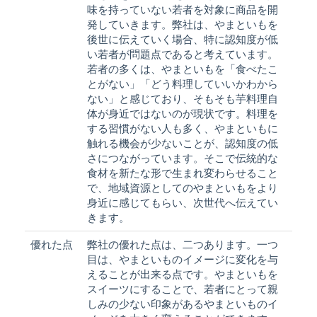
味を持っていない若者を対象に商品を開
発していきます。弊社は、やまといもを
後世に伝えていく場合、特に認知度が低
い若者が問題点であると考えています。
若者の多くは、やまといもを「食べたこ
とがない」「どう料理していいかわから
ない」と感じており、そもそも芋料理自
体が身近ではないのが現状です。料理を
する習慣がない人も多く、やまといもに
触れる機会が少ないことが、認知度の低
さにつながっています。そこで伝統的な
食材を新たな形で生まれ変わらせること
で、地域資源としてのやまといもをより
身近に感じてもらい、次世代へ伝えてい
きます。
優れた点
弊社の優れた点は、二つあります。一つ
目は、やまといものイメージに変化を与
えることが出来る点です。やまといもを
スイーツにすることで、若者にとって親
しみの少ない印象があるやまといものイ