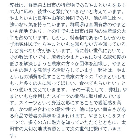
弊社は、群馬県太田市の特産物であるやまといもを多く
の人に広め、後世へと繋げていきたいと考えています。
やまといもは長芋や山芋の仲間であり、他の芋に比べ、
強い粘り気を持っています。群馬県は全国有数のやまと
いも産地であり、その中でも太田市は県内の生産量の大
半を占めています。しかし、特産物であるにもかかわら
ず地域住民ですらやまといもを知らない方や知っている
けど食べない方が多くいます。特に若い世代において、
その数は多いです。若者のやまといもに対する認知度の
低さを解決しようと農家の方々が団体を組織し、やまと
いもの魅力を発信する活動をしています。弊社は、やま
といもの消費を促すことで農家の方々の「やまといもを
もっと多くの人に知ってほしい、食べてもらいたい」と
いう想いを支えていきます。 その一環として、弊社はや
まといもを使用したスイーツの開発に取り組んでいま
す。スイーツという身近な形にすることで親近感を高
め、かつ組み合わせの意外性で、他にはない面白さがあ
る商品で若者の興味を引き付けます。やまといもをスイ
ーツで、多くの方に魅力を知っていただくとともに、太
田市の大切な地域資源として次の世代に繋げていきま
す。