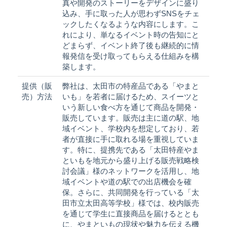
真や開発のストーリーをデザインに盛り
込み、手に取った人が思わずSNSをチェ
ックしたくなるような内容にします。こ
れにより、単なるイベント時の告知にと
どまらず、イベント終了後も継続的に情
報発信を受け取ってもらえる仕組みを構
築します。
提供（販
弊社は、太田市の特産品である「やまと
売）方法
いも」を若者に届けるため、スイーツと
いう新しい食べ方を通じて商品を開発・
販売しています。販売は主に道の駅、地
域イベント、学校内を想定しており、若
者が直接に手に取れる場を重視していま
す。特に、提携先である「太田特産やま
といもを地元から盛り上げる販売戦略検
討会議」様のネットワークを活用し、地
域イベントや道の駅での出店機会を確
保。さらに、共同開発を行っている「太
田市立太田高等学校」様では、校内販売
を通じて学生に直接商品を届けるととも
に、やまといもの現状や魅力を伝える機