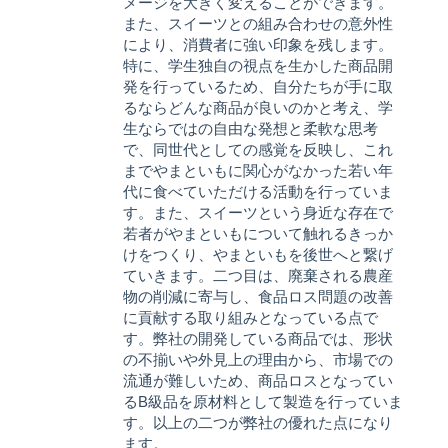
メージを大きく変えることができます。
また、スイーツとの組み合わせの意外性
により、消費者に強い印象を残します。
特に、学生独自の視点を生かした商品開
発を行っているため、自分たちが手に取
るならどんな商品が良いのかと考え、学
生ならではの自由な発想と柔軟な思考
で、同世代としての感覚を反映し、これ
までやまといもに関心がなかった若い年
代に食べていただける活動を行っていま
す。また、スイーツという身近な存在で
若者がやまといもについて触れるきっか
けをつくり、やまといもを後世へと繋げ
ていきます。二つ目は、廃棄される農産
物の削減に寄与し、食品ロス問題の改善
に貢献する取り組みとなっている点で
す。弊社の開発している商品では、形状
の不揃いや外見上の理由から、市場での
流通が難しいため、商品ロスとなってい
るB級品を原材料として製造を行っていま
す。以上の二つが弊社の優れた点になり
ます。