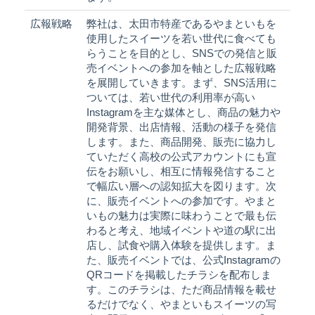
広報戦略
弊社は、太田市特産であるやまといもを
使用したスイーツを若い世代に食べても
らうことを目的とし、SNSでの発信と販
売イベントへの参加を軸とした広報戦略
を展開していきます。まず、SNS活用に
ついては、若い世代の利用率が高い
Instagramを主な媒体とし、商品の魅力や
開発背景、出店情報、活動の様子を発信
します。また、商品開発、販売に協力し
ていただく高校の公式アカウントにも宣
伝をお願いし、相互に情報発信すること
で幅広い層への認知拡大を図ります。次
に、販売イベントへの参加です。やまと
いもの魅力は実際に味わうことで最も伝
わると考え、地域イベントや道の駅に出
店し、試食や購入体験を提供します。ま
た、販売イベントでは、公式Instagramの
QRコードを掲載したチラシを配布しま
す。このチラシは、ただ商品情報を載せ
るだけでなく、やまといもスイーツの写