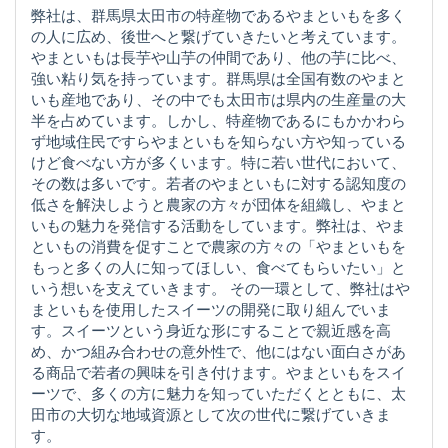
弊社は、群馬県太田市の特産物であるやまといもを多く
の人に広め、後世へと繋げていきたいと考えています。
やまといもは長芋や山芋の仲間であり、他の芋に比べ、
強い粘り気を持っています。群馬県は全国有数のやまと
いも産地であり、その中でも太田市は県内の生産量の大
半を占めています。しかし、特産物であるにもかかわら
ず地域住民ですらやまといもを知らない方や知っている
けど食べない方が多くいます。特に若い世代において、
その数は多いです。若者のやまといもに対する認知度の
低さを解決しようと農家の方々が団体を組織し、やまと
いもの魅力を発信する活動をしています。弊社は、やま
といもの消費を促すことで農家の方々の「やまといもを
もっと多くの人に知ってほしい、食べてもらいたい」と
いう想いを支えていきます。 その一環として、弊社はや
まといもを使用したスイーツの開発に取り組んでいま
す。スイーツという身近な形にすることで親近感を高
め、かつ組み合わせの意外性で、他にはない面白さがあ
る商品で若者の興味を引き付けます。やまといもをスイ
ーツで、多くの方に魅力を知っていただくとともに、太
田市の大切な地域資源として次の世代に繋げていきま
す。