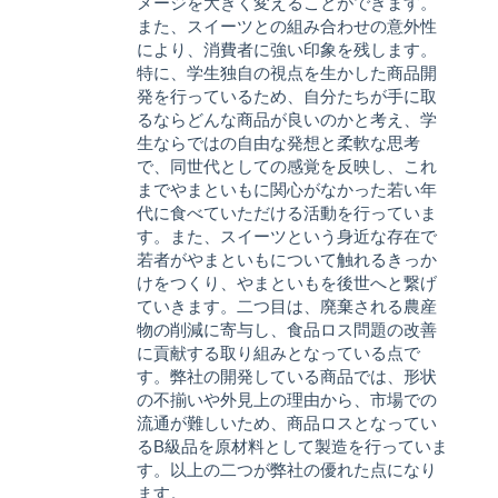
メージを大きく変えることができます。
また、スイーツとの組み合わせの意外性
により、消費者に強い印象を残します。
特に、学生独自の視点を生かした商品開
発を行っているため、自分たちが手に取
るならどんな商品が良いのかと考え、学
生ならではの自由な発想と柔軟な思考
で、同世代としての感覚を反映し、これ
までやまといもに関心がなかった若い年
代に食べていただける活動を行っていま
す。また、スイーツという身近な存在で
若者がやまといもについて触れるきっか
けをつくり、やまといもを後世へと繋げ
ていきます。二つ目は、廃棄される農産
物の削減に寄与し、食品ロス問題の改善
に貢献する取り組みとなっている点で
す。弊社の開発している商品では、形状
の不揃いや外見上の理由から、市場での
流通が難しいため、商品ロスとなってい
るB級品を原材料として製造を行っていま
す。以上の二つが弊社の優れた点になり
ます。