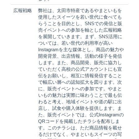
広報戦略
弊社は、太田市特産であるやまといもを
使用したスイーツを若い世代に食べても
らうことを目的とし、SNSでの発信と販
売イベントへの参加を軸とした広報戦略
を展開していきます。まず、SNS活用に
ついては、若い世代の利用率が高い
Instagramを主な媒体とし、商品の魅力や
開発背景、出店情報、活動の様子を発信
します。また、商品開発、販売に協力し
ていただく高校の公式アカウントにも宣
伝をお願いし、相互に情報発信すること
で幅広い層への認知拡大を図ります。次
に、販売イベントへの参加です。やまと
いもの魅力は実際に味わうことで最も伝
わると考え、地域イベントや道の駅に出
店し、試食や購入体験を提供します。ま
た、販売イベントでは、公式Instagramの
QRコードを掲載したチラシを配布しま
す。このチラシは、ただ商品情報を載せ
るだけでなく、やまといもスイーツの写