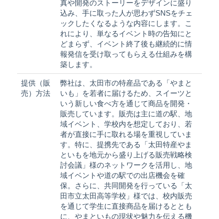
真や開発のストーリーをデザインに盛り
込み、手に取った人が思わずSNSをチェ
ックしたくなるような内容にします。こ
れにより、単なるイベント時の告知にと
どまらず、イベント終了後も継続的に情
報発信を受け取ってもらえる仕組みを構
築します。
提供（販
弊社は、太田市の特産品である「やまと
売）方法
いも」を若者に届けるため、スイーツと
いう新しい食べ方を通じて商品を開発・
販売しています。販売は主に道の駅、地
域イベント、学校内を想定しており、若
者が直接に手に取れる場を重視していま
す。特に、提携先である「太田特産やま
といもを地元から盛り上げる販売戦略検
討会議」様のネットワークを活用し、地
域イベントや道の駅での出店機会を確
保。さらに、共同開発を行っている「太
田市立太田高等学校」様では、校内販売
を通じて学生に直接商品を届けるととも
に、やまといもの現状や魅力を伝える機