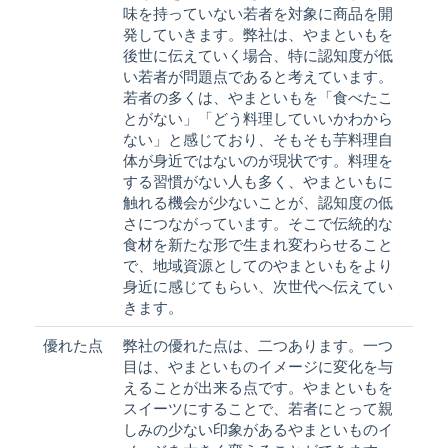
味を持っていない若者を対象に商品を開
発していきます。弊社は、やまといもを
後世に伝えていく場合、特に認知度が低
い若者が問題点であると考えています。
若者の多くは、やまといもを「食べたこ
とがない」「どう料理していいかわから
ない」と感じており、そもそも芋料理自
体が身近ではないのが現状です。料理を
する習慣がない人も多く、やまといもに
触れる機会が少ないことが、認知度の低
さにつながっています。そこで伝統的な
食材を新たな形で生まれ変わらせること
で、地域資源としてのやまといもをより
身近に感じてもらい、次世代へ伝えてい
きます。
優れた点
弊社の優れた点は、二つあります。一つ
目は、やまといものイメージに変化を与
えることが出来る点です。やまといもを
スイーツにすることで、若者にとって親
しみの少ない印象があるやまといものイ