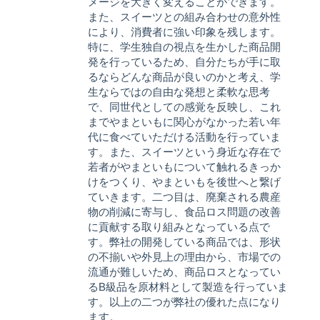
メージを大きく変えることができます。
また、スイーツとの組み合わせの意外性
により、消費者に強い印象を残します。
特に、学生独自の視点を生かした商品開
発を行っているため、自分たちが手に取
るならどんな商品が良いのかと考え、学
生ならではの自由な発想と柔軟な思考
で、同世代としての感覚を反映し、これ
までやまといもに関心がなかった若い年
代に食べていただける活動を行っていま
す。また、スイーツという身近な存在で
若者がやまといもについて触れるきっか
けをつくり、やまといもを後世へと繋げ
ていきます。二つ目は、廃棄される農産
物の削減に寄与し、食品ロス問題の改善
に貢献する取り組みとなっている点で
す。弊社の開発している商品では、形状
の不揃いや外見上の理由から、市場での
流通が難しいため、商品ロスとなってい
るB級品を原材料として製造を行っていま
す。以上の二つが弊社の優れた点になり
ます。