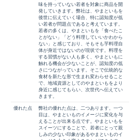
味を持っていない若者を対象に商品を開
発していきます。弊社は、やまといもを
後世に伝えていく場合、特に認知度が低
い若者が問題点であると考えています。
若者の多くは、やまといもを「食べたこ
とがない」「どう料理していいかわから
ない」と感じており、そもそも芋料理自
体が身近ではないのが現状です。料理を
する習慣がない人も多く、やまといもに
触れる機会が少ないことが、認知度の低
さにつながっています。そこで伝統的な
食材を新たな形で生まれ変わらせること
で、地域資源としてのやまといもをより
身近に感じてもらい、次世代へ伝えてい
きます。
優れた点
弊社の優れた点は、二つあります。一つ
目は、やまといものイメージに変化を与
えることが出来る点です。やまといもを
スイーツにすることで、若者にとって親
しみの少ない印象があるやまといものイ