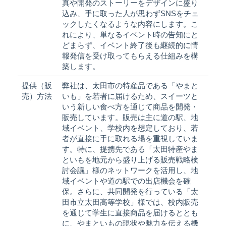
真や開発のストーリーをデザインに盛り
込み、手に取った人が思わずSNSをチェ
ックしたくなるような内容にします。こ
れにより、単なるイベント時の告知にと
どまらず、イベント終了後も継続的に情
報発信を受け取ってもらえる仕組みを構
築します。
提供（販
弊社は、太田市の特産品である「やまと
売）方法
いも」を若者に届けるため、スイーツと
いう新しい食べ方を通じて商品を開発・
販売しています。販売は主に道の駅、地
域イベント、学校内を想定しており、若
者が直接に手に取れる場を重視していま
す。特に、提携先である「太田特産やま
といもを地元から盛り上げる販売戦略検
討会議」様のネットワークを活用し、地
域イベントや道の駅での出店機会を確
保。さらに、共同開発を行っている「太
田市立太田高等学校」様では、校内販売
を通じて学生に直接商品を届けるととも
に、やまといもの現状や魅力を伝える機