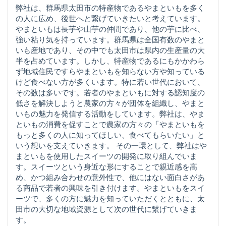
弊社は、群馬県太田市の特産物であるやまといもを多く
の人に広め、後世へと繋げていきたいと考えています。
やまといもは長芋や山芋の仲間であり、他の芋に比べ、
強い粘り気を持っています。群馬県は全国有数のやまと
いも産地であり、その中でも太田市は県内の生産量の大
半を占めています。しかし、特産物であるにもかかわら
ず地域住民ですらやまといもを知らない方や知っている
けど食べない方が多くいます。特に若い世代において、
その数は多いです。若者のやまといもに対する認知度の
低さを解決しようと農家の方々が団体を組織し、やまと
いもの魅力を発信する活動をしています。弊社は、やま
といもの消費を促すことで農家の方々の「やまといもを
もっと多くの人に知ってほしい、食べてもらいたい」と
いう想いを支えていきます。 その一環として、弊社はや
まといもを使用したスイーツの開発に取り組んでいま
す。スイーツという身近な形にすることで親近感を高
め、かつ組み合わせの意外性で、他にはない面白さがあ
る商品で若者の興味を引き付けます。やまといもをスイ
ーツで、多くの方に魅力を知っていただくとともに、太
田市の大切な地域資源として次の世代に繋げていきま
す。