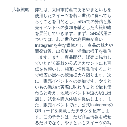
広報戦略
弊社は、太田市特産であるやまといもを
使用したスイーツを若い世代に食べても
らうことを目的とし、SNSでの発信と販
売イベントへの参加を軸とした広報戦略
を展開していきます。まず、SNS活用に
ついては、若い世代の利用率が高い
Instagramを主な媒体とし、商品の魅力や
開発背景、出店情報、活動の様子を発信
します。また、商品開発、販売に協力し
ていただく高校の公式アカウントにも宣
伝をお願いし、相互に情報発信すること
で幅広い層への認知拡大を図ります。次
に、販売イベントへの参加です。やまと
いもの魅力は実際に味わうことで最も伝
わると考え、地域イベントや道の駅に出
店し、試食や購入体験を提供します。ま
た、販売イベントでは、公式Instagramの
QRコードを掲載したチラシを配布しま
す。このチラシは、ただ商品情報を載せ
るだけでなく、やまといもスイーツの写