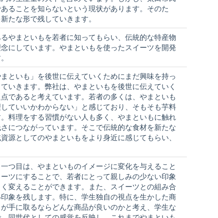
であることを知らないという現状があります。そのた
を新たな形で残していきます。
あるやまといもを若者に知ってもらい、伝統的な特産物
理念にしています。やまといもを使ったスイーツを開発
す。
やまといも」を後世に伝えていくためにまだ興味を持っ
していきます。弊社は、やまといもを後世に伝えていく
題点であると考えています。若者の多くは、やまといも
理していいかわからない」と感じており、そもそも芋料
す。料理をする習慣がない人も多く、やまといもに触れ
低さにつながっています。そこで伝統的な食材を新たな
域資源としてのやまといもをより身近に感じてもらい、
。一つ目は、やまといものイメージに変化を与えること
イーツにすることで、若者にとって親しみの少ない印象
きく変えることができます。また、スイーツとの組み合
い印象を残します。特に、学生独自の視点を生かした商
ちが手に取るならどんな商品が良いのかと考え、学生な
で、同世代としての感覚を反映し、これまでやまといも