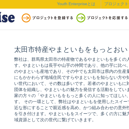
Youth Enterpriseとは
プロジェクト
太田市特産やまといもをもっとおい
弊社は、群馬県太田市の特産物であるやまといもを多くの
す。やまといもは長芋や山芋の仲間であり、他の芋に比べ
のやまといも産地であり、その中でも太田市は県内の生産
にもかかわらず地域住民ですらやまといもを知らない方や
い世代において、その数は多いです。若者のやまといもに
団体を組織し、やまといもの魅力を発信する活動をしてい
家の方々の「やまといもをもっと多くの人に知ってほしい
す。 その一環として、弊社はやまといもを使用したスイ
近な形にすることで親近感を高め、かつ組み合わせの意外
を引き付けます。やまといもをスイーツで、多くの方に魅
域資源として次の世代に繋げていきます。