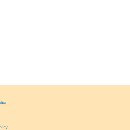
tion
licy