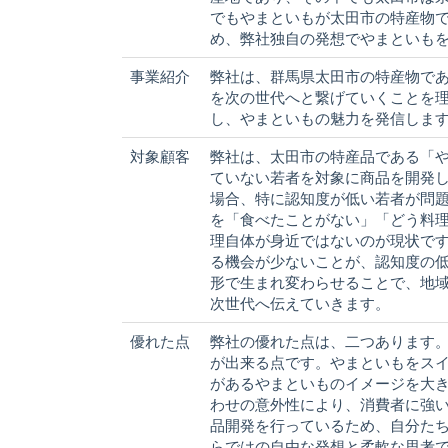
でもやまといもが太田市の特産物
め、弊社独自の発想でやまといも
事業紹介
弊社は、群馬県太田市の特産物で
を次の世代へと繋げていくことを
し、やまといもの魅力を発信しま
対象顧客
弊社は、太田市の特産品である「
ていない若者を対象に商品を開発
場合、特に認知度が低い若者が問
を「食べたことがない」「どう料
理自体が身近ではないのが現状で
る機会が少ないことが、認知度の
形で生まれ変わらせることで、地
次世代へ伝えていきます。
優れた点
弊社の優れた点は、二つあります
が出来る点です。やまといもをス
があるやまといものイメージを大
わせの意外性により、消費者に強
品開発を行っているため、自分た
らではの自由な発想と柔軟な思考