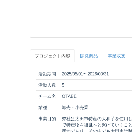
プロジェクト内容
開発商品
事業収支
活動期間
2025/05/01〜2026/03/31
活動人数
5
チーム名
OTABE
業種
卸売・小売業
事業目的
弊社は太田市特産の大和芋を使用
で特産物を後世へと繋げていくこ
産地であり、その中でも太田市は