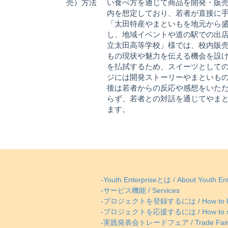
売）方法
い食べ方を通じて商品を開発・販
内を想定しており、若者が直接に
「太田特産やまといもを地元から
し、地域イベントや道の駅での出
立太田高等学校」様では、校内販
もの現状や魅力を伝える機会を設
を払拭するため、スイーツとしての
ジには開発ストーリーやまといも
後は若者からの反応や感想をいた
らず、若者との対話を通じてやま
ます。
-Youth Enterpriseとは / About Youth Ent
-サービス機能 / Services
-プロジェクトを登録するには / How to be
-プロジェクトを応援するには / How to supp
-実践発表会トレードフェア / Trade Fai