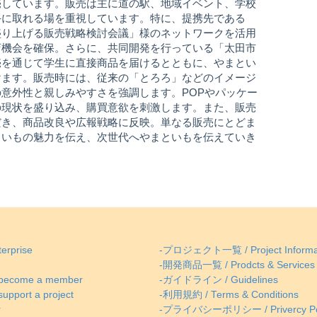
売しています。販売は主に道の駅、地域イベント、学校
手に取れる場を重視しています。特に、提携先である
盛り上げる販売戦略検討会議」様のネットワークを活用
店機会を確保。さらに、共同開発を行っている「太田市
売を通じて学生に直接商品を届けるとともに、やまとい
けます。販売時には、従来の「とろろ」などのイメージ
意外性と親しみやすさを強調します。POPやパッケー
の現状を盛り込み、購買意欲を刺激します。また、販売
だき、商品改良や広報戦略に反映。単なる販売にとどま
といもの魅力を伝え、次世代へやまといもを伝えていき
erprise
-プロジェクト一覧 / Project Informa
-開発商品一覧 / Prodcts & Services
come a member
-ガイドライン / Guidelines
ort a project
-利用規約 / Terms & Conditions
r
-プライバシーポリシー / Privercy Po