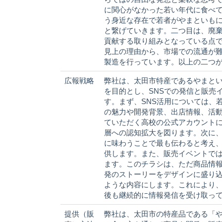
に関心がなかった若い年代に食べ
う身近な存在で若者がやまといも
と繋げていきます。二つ目は、廃
貢献する取り組みとなっている点
見上の理由から、市場での流通が
製造を行っています。以上の二つ
広報戦略
弊社は、太田市特産であるやまと
を目的とし、SNSでの発信と販売
す。まず、SNS活用については、若い
の魅力や開発背景、出店情報、活
ていただく高校の公式アカウント
層への認知拡大を図ります。次に
に味わうことで最も伝わると考え
供します。また、販売イベントでは、
ます。このチラシは、ただ商品情
発のストーリーをデザインに盛り込
ような内容にします。これにより
後も継続的に情報発信を受け取っ
提供（販
弊社は、太田市の特産品である「