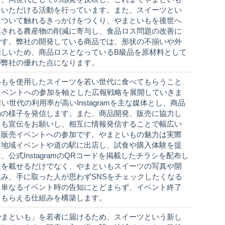
ていただける活動を行っています。また、スイーツとい
について触れるきっかけをつくり、やまといもを後世へ
棄される農産物の削減に寄与し、食品ロス問題の改善に
です。弊社の開発している商品では、形状の不揃いや外
難しいため、商品ロスとなっているB級品を原材料として
が弊社の優れた点になります。
いもを使用したスイーツを若い世代に食べてもらうこと
イベントへの参加を軸とした広報戦略を展開していきま
世代の利用率が高いInstagramを主な媒体とし、商品
動の様子を発信します。また、商品開発、販売に協力し
にも宣伝をお願いし、相互に情報発信することで幅広い
、販売イベントへの参加です。やまといもの魅力は実際
、地域イベントや道の駅に出店し、試食や購入体験を提
公式InstagramのQRコードを掲載したチラシを配布し
報を載せるだけでなく、やまといもスイーツの写真や開
み、手に取った人が思わずSNSをチェックしたくなる
、単なるイベント時の告知にとどまらず、イベント終了
てもらえる仕組みを構築します。
やまといも」を若者に届けるため、スイーツという新し