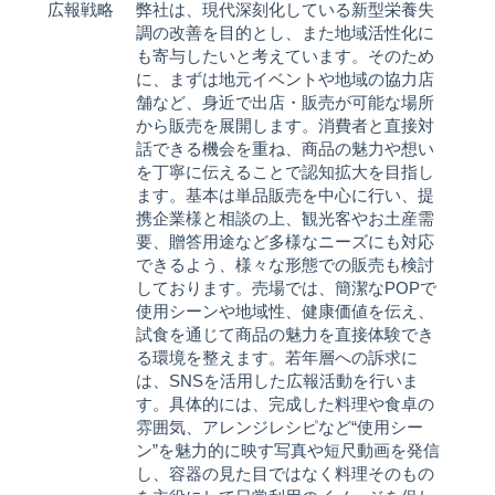
広報戦略
弊社は、現代深刻化している新型栄養失
調の改善を目的とし、また地域活性化に
も寄与したいと考えています。そのため
に、まずは地元イベントや地域の協力店
舗など、身近で出店・販売が可能な場所
から販売を展開します。消費者と直接対
話できる機会を重ね、商品の魅力や想い
を丁寧に伝えることで認知拡大を目指し
ます。基本は単品販売を中心に行い、提
携企業様と相談の上、観光客やお土産需
要、贈答用途など多様なニーズにも対応
できるよう、様々な形態での販売も検討
しております。売場では、簡潔なPOPで
使用シーンや地域性、健康価値を伝え、
試食を通じて商品の魅力を直接体験でき
る環境を整えます。若年層への訴求に
は、SNSを活用した広報活動を行いま
す。具体的には、完成した料理や食卓の
雰囲気、アレンジレシピなど“使用シー
ン”を魅力的に映す写真や短尺動画を発信
し、容器の見た目ではなく料理そのもの