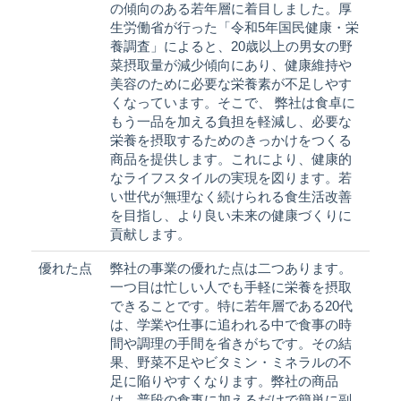
の傾向のある若年層に着目しました。厚
生労働省が行った「令和5年国民健康・栄
養調査」によると、20歳以上の男女の野
菜摂取量が減少傾向にあり、健康維持や
美容のために必要な栄養素が不足しやす
くなっています。そこで、 弊社は食卓に
もう一品を加える負担を軽減し、必要な
栄養を摂取するためのきっかけをつくる
商品を提供します。これにより、健康的
なライフスタイルの実現を図ります。若
い世代が無理なく続けられる食生活改善
を目指し、より良い未来の健康づくりに
貢献します。
優れた点
弊社の事業の優れた点は二つあります。
一つ目は忙しい人でも手軽に栄養を摂取
できることです。特に若年層である20代
は、学業や仕事に追われる中で食事の時
間や調理の手間を省きがちです。その結
果、野菜不足やビタミン・ミネラルの不
足に陥りやすくなります。弊社の商品
は、普段の食事に加えるだけで簡単に副