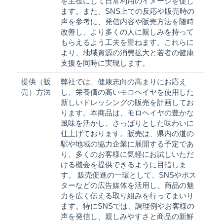
を主役にして日常利用のイメージを促し
ます。また、SNS上での反応や販売時の
声を参考に、発信内容や販売方法を随時
改善し、より多くの人に親しみを持って
もらえるよう工夫を重ねます。これらに
より、地域資源の消費拡大と若者の健康
支援を同時に実現します。
提供（販
弊社では、健康志向の高まりにお応え
売）方法
し、栄養価の高いモロヘイヤを使用した
新しいドレッシングの販売を計画してお
ります。本商品は、モロヘイヤの豊かな
風味を活かし、さっぱりとした味わいに
仕上げております。販売は、県内の道の
駅や地域の協力企業に展開する予定であ
り、多くのお客様に気軽にお試しいただ
ける機会を提供できるように目指しま
す。 販売促進の一環として、SNSやポス
ターなどの広告媒体を活用し、商品の魅
力を広く伝える取り組みを行ってまいり
ます。特にSNSでは、調理例やお客様の
声を発信し、親しみやすさと商品の新鮮