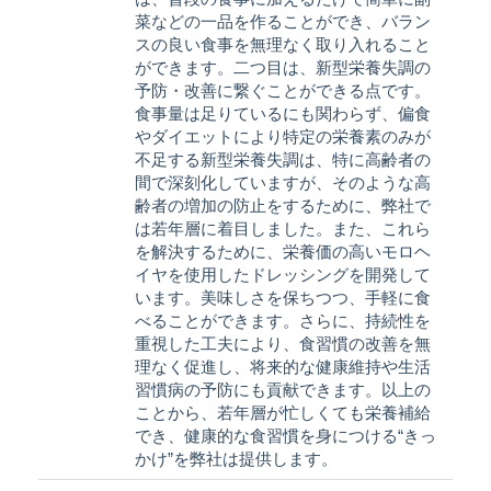
菜などの一品を作ることができ、バラン
スの良い食事を無理なく取り入れること
ができます。二つ目は、新型栄養失調の
予防・改善に繋ぐことができる点です。
食事量は足りているにも関わらず、偏食
やダイエットにより特定の栄養素のみが
不足する新型栄養失調は、特に高齢者の
間で深刻化していますが、そのような高
齢者の増加の防止をするために、弊社で
は若年層に着目しました。また、これら
を解決するために、栄養価の高いモロヘ
イヤを使用したドレッシングを開発して
います。美味しさを保ちつつ、手軽に食
べることができます。さらに、持続性を
重視した工夫により、食習慣の改善を無
理なく促進し、将来的な健康維持や生活
習慣病の予防にも貢献できます。以上の
ことから、若年層が忙しくても栄養補給
でき、健康的な食習慣を身につける“きっ
かけ”を弊社は提供します。