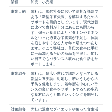
業種
卸売・小売業
事業目的
弊社は、現代社会において深刻な課題で
ある「新型栄養失調」を解決するための
サポートを目的としています。現代は昔
に比べて食料が十分にあるにも関わら
ず、偏った食事によりビタミンやミネラ
ルといった必要な栄養素が不足し、体調
を崩しやすくなる人が年々増えつつあり
ます。そこで弊社は、普段の食事に手軽
に一品加えるための商品を開発し、忙し
い日常でもバランスの取れた食生活をサ
ポートします。
事業紹介
弊社は、幅広い世代で課題となっている
新型栄養失調に対応し、若いうちからの
予防を促進します。若年層を中心にバラ
ンスの良い食事をサポートするため多彩
な食材に合う万能ドレッシングを開発し
ています。
対象顧客
弊社は過度なダイエットや偏った食生活