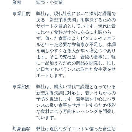
業種
卸売・小売業
事業目的
弊社は、現代社会において深刻な課題で
ある「新型栄養失調」を解決するための
サポートを目的としています。現代は昔
に比べて食料が十分にあるにも関わら
ず、偏った食事によりビタミンやミネラ
ルといった必要な栄養素が不足し、体調
を崩しやすくなる人が年々増えつつあり
ます。そこで弊社は、普段の食事に手軽
に一品加えるための商品を開発し、忙し
い日常でもバランスの取れた食生活をサ
ポートします。
事業紹介
弊社は、幅広い世代で課題となっている
新型栄養失調に対応し、若いうちからの
予防を促進します。若年層を中心にバラ
ンスの良い食事をサポートするため多彩
な食材に合う万能ドレッシングを開発し
ています。
対象顧客
弊社は過度なダイエットや偏った食生活