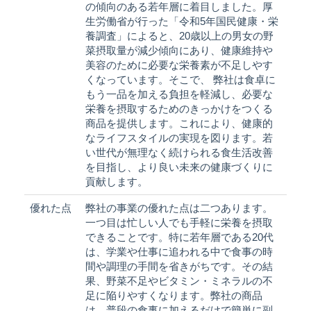
の傾向のある若年層に着目しました。厚
生労働省が行った「令和5年国民健康・栄
養調査」によると、20歳以上の男女の野
菜摂取量が減少傾向にあり、健康維持や
美容のために必要な栄養素が不足しやす
くなっています。そこで、 弊社は食卓に
もう一品を加える負担を軽減し、必要な
栄養を摂取するためのきっかけをつくる
商品を提供します。これにより、健康的
なライフスタイルの実現を図ります。若
い世代が無理なく続けられる食生活改善
を目指し、より良い未来の健康づくりに
貢献します。
優れた点
弊社の事業の優れた点は二つあります。
一つ目は忙しい人でも手軽に栄養を摂取
できることです。特に若年層である20代
は、学業や仕事に追われる中で食事の時
間や調理の手間を省きがちです。その結
果、野菜不足やビタミン・ミネラルの不
足に陥りやすくなります。弊社の商品
は、普段の食事に加えるだけで簡単に副