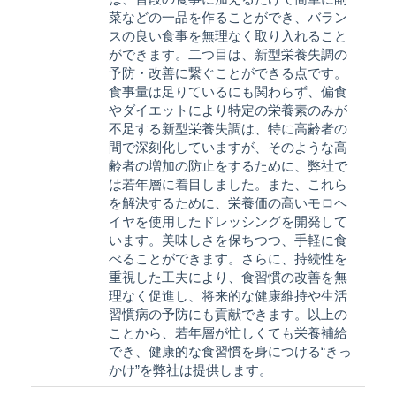
菜などの一品を作ることができ、バラン
スの良い食事を無理なく取り入れること
ができます。二つ目は、新型栄養失調の
予防・改善に繋ぐことができる点です。
食事量は足りているにも関わらず、偏食
やダイエットにより特定の栄養素のみが
不足する新型栄養失調は、特に高齢者の
間で深刻化していますが、そのような高
齢者の増加の防止をするために、弊社で
は若年層に着目しました。また、これら
を解決するために、栄養価の高いモロヘ
イヤを使用したドレッシングを開発して
います。美味しさを保ちつつ、手軽に食
べることができます。さらに、持続性を
重視した工夫により、食習慣の改善を無
理なく促進し、将来的な健康維持や生活
習慣病の予防にも貢献できます。以上の
ことから、若年層が忙しくても栄養補給
でき、健康的な食習慣を身につける“きっ
かけ”を弊社は提供します。