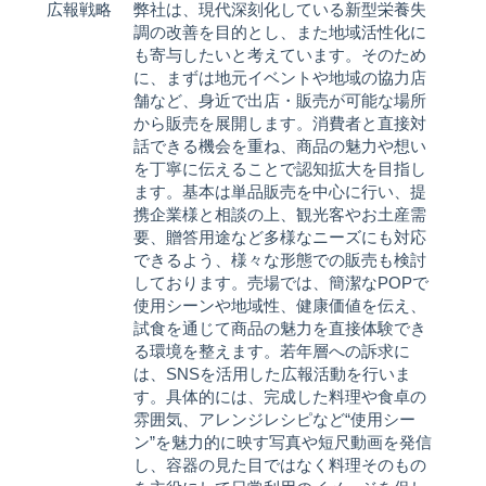
広報戦略
弊社は、現代深刻化している新型栄養失
調の改善を目的とし、また地域活性化に
も寄与したいと考えています。そのため
に、まずは地元イベントや地域の協力店
舗など、身近で出店・販売が可能な場所
から販売を展開します。消費者と直接対
話できる機会を重ね、商品の魅力や想い
を丁寧に伝えることで認知拡大を目指し
ます。基本は単品販売を中心に行い、提
携企業様と相談の上、観光客やお土産需
要、贈答用途など多様なニーズにも対応
できるよう、様々な形態での販売も検討
しております。売場では、簡潔なPOPで
使用シーンや地域性、健康価値を伝え、
試食を通じて商品の魅力を直接体験でき
る環境を整えます。若年層への訴求に
は、SNSを活用した広報活動を行いま
す。具体的には、完成した料理や食卓の
雰囲気、アレンジレシピなど“使用シー
ン”を魅力的に映す写真や短尺動画を発信
し、容器の見た目ではなく料理そのもの