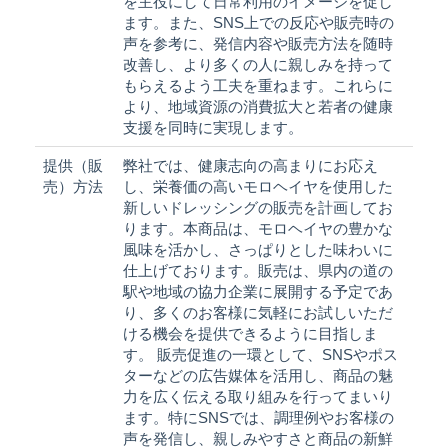
を主役にして日常利用のイメージを促し
ます。また、SNS上での反応や販売時の
声を参考に、発信内容や販売方法を随時
改善し、より多くの人に親しみを持って
もらえるよう工夫を重ねます。これらに
より、地域資源の消費拡大と若者の健康
支援を同時に実現します。
提供（販
弊社では、健康志向の高まりにお応え
売）方法
し、栄養価の高いモロヘイヤを使用した
新しいドレッシングの販売を計画してお
ります。本商品は、モロヘイヤの豊かな
風味を活かし、さっぱりとした味わいに
仕上げております。販売は、県内の道の
駅や地域の協力企業に展開する予定であ
り、多くのお客様に気軽にお試しいただ
ける機会を提供できるように目指しま
す。 販売促進の一環として、SNSやポス
ターなどの広告媒体を活用し、商品の魅
力を広く伝える取り組みを行ってまいり
ます。特にSNSでは、調理例やお客様の
声を発信し、親しみやすさと商品の新鮮