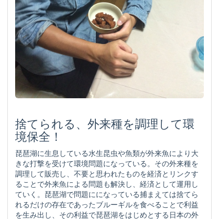
捨てられる、外来種を調理して環
境保全！
琵琶湖に生息している水生昆虫や魚類が外来魚により大
きな打撃を受けて環境問題になっている。その外来種を
調理して販売し、不要と思われたものを経済とリンクす
ることで外来魚による問題も解決し、経済として運用し
ていく。琵琶湖で問題にになっている捕まえては捨てら
れるだけの存在であったブルーギルを食べることで利益
を生み出し、その利益で琵琶湖をはじめとする日本の外