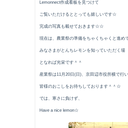
Lemonnect作成看板を見つけて
ご覧いただけるととっても嬉しいです☆
完成の写真も載せておきます☆☆
現在は、農業祭の準備をちゃくちゃくと進め
みなさまがとんちレモンを知っていただく場
となれば光栄です＾＾
産業祭は11月20日(日)、京田辺市役所横で行
皆様のおこしをお待ちしております＾＾☆
では、寒さに負けず、
Have a nice lemon☆