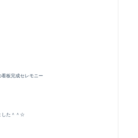
の看板完成セレモニー
ました＾＾☆