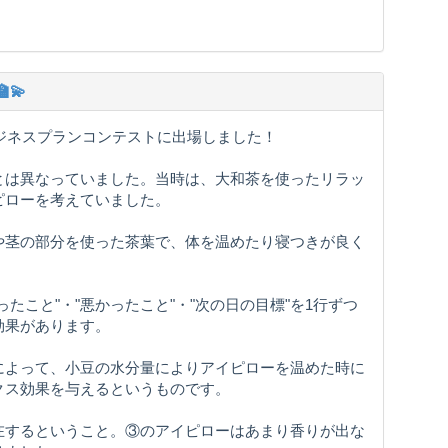
💫
ビジネスプランコンテストに出場しました！
とは異なっていました。当時は、大和茶を使ったリラッ
ピローを考えていました。
や茎の部分を使った茶葉で、体を温めたり寝つきが良く
たこと"・"悪かったこと"・"次の日の目標"を1行ずつ
効果があります。
によって、小豆の水分量によりアイピローを温めた時に
クス効果を与えるというものです。
在するということ。③のアイピローはあまり香りが出な