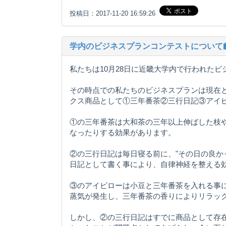
投稿日：2017-11-20 16:59:26
学内のビジネスプランコンテストについて🏫
私たちは10月28日に近畿大学内で行われた
その時点での私たちのビジネスプランは現在
クス商品として①三年番茶②三行日記③アイ
①の三年番茶は大和茶の三年以上伸ばした枝
なったりする効果があります。
②の三行日記は毎日寝る前に、"その日の良かっ
日記として書く事により、自律神経を整える
③のアイピローは小豆と三年番茶を入れる事
蒸気が発生し、三年番茶の香りによりリラッ
しかし、②の三行日記はすでに商品として存