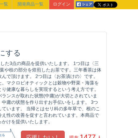
一覧
開発商品一覧
ログイン
にする
した3点の商品を提供いたします。 1つ目は〈三
の葉や枝の部分を焙煎したお茶です。三年番茶は体
んで頂けます。 2つ目は〈お茶漬けの〉です。
た。マクロビオティックとは穀物や野菜・海藻を
とり健康な暮らしを実現するという考え方です。
ランスが取れた状態(中庸)が大切とされていま
中庸の状態を作り出すお手伝いをします。 3つ
しています。 当帰とはセリ科の多年草で、根のこ
冷え性の改善を促すと言われています。本商品で
っかけを提供いたします。
1477
現在
人