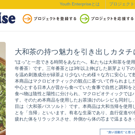
Youth Enterpriseとは
プロジェクト
大和茶の持つ魅力を引き出しカタチ
“ほっ”と一息できる時間をあなたへ。私たちは大和茶を使用
年番茶〉です。三年番茶とは3年以上伸ばした新芽より下
を温め刺激成分が緑茶より少ないため様々な方に安心して飲
本商品はマクロビオティックの観点に基づいて作られまし
中心とする日本人が昔から食べていた食事で自然と調和を
食べ物は陰性と陽性に分けられ、マクロビオティックではバ
す。そのため本商品を使用したお茶漬けのレシピも同封し、
目は〈大和茶バスソルト〉です。本商品は大和当帰を使用
とを「当帰」といいます。有名な生薬であり、血行促進や
疲れた体をリラックスさせ、外側から体の芯まで温まるき