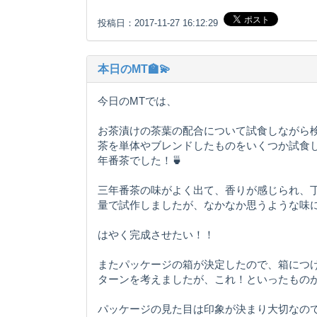
投稿日：2017-11-27 16:12:29
本日のMT🏫💫
今日のMTでは、
お茶漬けの茶葉の配合について試食しながら
茶を単体やブレンドしたものをいくつか試食
年番茶でした！🍵
三年番茶の味がよく出て、香りが感じられ、
量で試作しましたが、なかなか思うような味
はやく完成させたい！！
またパッケージの箱が決定したので、箱につ
ターンを考えましたが、これ！といったもの
パッケージの見た目は印象が決まり大切なの