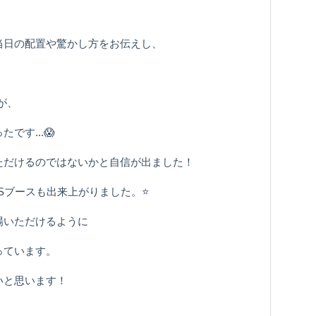
！
当日の配置や驚かし方をお伝えし、
が、
す...😱
ただけるのではないかと自信が出ました！
Sブースも出来上がりました。⭐️
場いただけるように
っています。
いと思います！