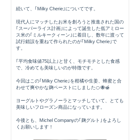
続いて、｢Milky Cherie｣についてです。
現代人にマッチしたお米を創ろうと推進された国の
｢スーパーライス計画｣によって誕生した低アミロー
ス米の｢ミルキークィーン｣に着目し、数年に渡って
試行錯誤を重ねて作られたのが｢Milky Cherie｣で
す。
｢平均食味値75以上｣と甘く、モチモチとした食感
で、冷めても美味しいのが特徴です。
今回はこの｢Milky Cherie｣を柑橘や生姜、蜂蜜と合
わせて爽やかな麹ペーストにしました🍊🐝🍯
ヨーグルトやグラノーラとマッチしていて、とても
美味しいフローズン商品になっています。
今後とも、Michel Companyの｢麹グルト｣をよろし
くお願いします！