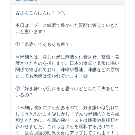
皆さんこんばんは！☽︎‪︎.*·̩͙‬
本日は、ブース練習で多かった質問に答えていきた
いと思います！
①「米麹ってそもそも何？」
⇒米麹とは、蒸した米に麹菌を付着させ、繁殖・発
酵させたものを指します。日本の食卓と非常に深い
関係で結ばれており、味噌や醤油、味醂などの原料
としても米麹は使われています。😌
②「好き嫌いが別れると思うけどどんな工夫をして
いるの？」
⇒米麹は確かにクセがあるので、好き嫌いは別れて
しまうと思います😥しかし！そんな米麹のクセを緩
和するために、今回の麹ペーストは蜂蜜や柑橘類と
合わせました。これらはクセを緩和するだけでな
く、疲労回復の効果を更にアップしてくれます！ま